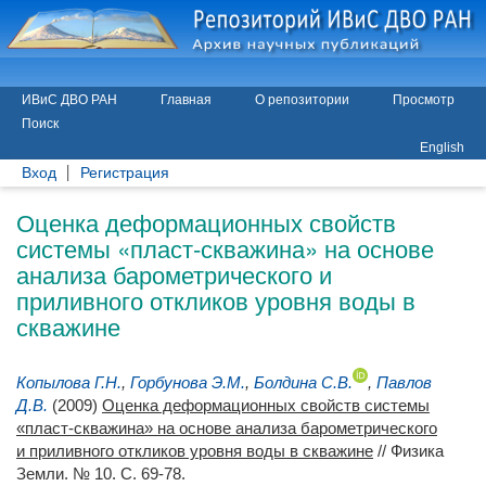
ИВиС ДВО РАН
Главная
О репозитории
Просмотр
Поиск
English
Вход
Регистрация
Оценка деформационных свойств
системы «пласт-скважина» на основе
анализа барометрического и
приливного откликов уровня воды в
скважине
Копылова Г.Н.
,
Горбунова Э.М.
,
Болдина С.В.
,
Павлов
Д.В.
(2009)
Оценка деформационных свойств системы
«пласт-скважина» на основе анализа барометрического
и приливного откликов уровня воды в скважине
// Физика
Земли. № 10. С. 69-78.