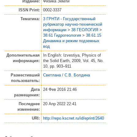
Издание:
Физика Земли
ISSN Print:
0002-3337
Тематика:
3 ГРНТИ - Государственный
рубрикатор научно-технической
информации
>
38 ГЕОЛОГИЯ
>
38.61 Гидрогеология
>
38.61.15
Динамика и режим подземных
вод
Дополнительная
In English: Izvestiya, Physics of
информация:
the Solid Earth, 2009, Vol. 45, No.
10, pp. 903–911
Разместивший
Светлана / С.В. Болдина
пользователь:
Дата
24 Фев 2016 21:46
размещения:
Последнее
20 Апр 2022 22:41
изменение:
URI:
http://repo.kscnet.ru/id/eprint/2640