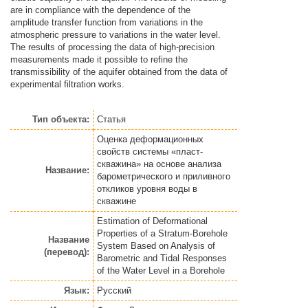
are in compliance with the dependence of the
amplitude transfer function from variations in the
atmospheric pressure to variations in the water level.
The results of processing the data of high-precision
measurements made it possible to refine the
transmissibility of the aquifer obtained from the data of
experimental filtration works.
Тип объекта:
Статья
Оценка деформационных
свойств системы «пласт-
скважина» на основе анализа
Название:
барометрического и приливного
откликов уровня воды в
скважине
Estimation of Deformational
Properties of a Stratum-Borehole
Название
System Based on Analysis of
(перевод):
Barometric and Tidal Responses
of the Water Level in a Borehole
Язык:
Русский