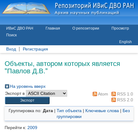
ИВиС ДВО РАН
Главная
О репозитории
Просмотр
Поиск
English
Вход
Регистрация
Объекты, автором которых является
"
Павлов Д.В.
"
На уровень вверх
Экспорт в
Atom
RSS 1.0
RSS 2.0
Группировка по:
Дата
|
Тип объекта
|
Ключевые слова
|
Без
группировки
Перейти к:
2009