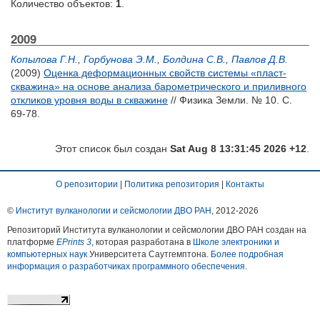
Количество объектов:
1
.
2009
Копылова Г.Н.
,
Горбунова Э.М.
,
Болдина С.В.
,
Павлов Д.В.
(2009)
Оценка деформационных свойств системы «пласт-
скважина» на основе анализа барометрического и приливного
откликов уровня воды в скважине
// Физика Земли. № 10. С.
69-78.
Этот список был создан
Sat Aug 8 13:31:45 2026 +12
.
О репозитории
|
Политика репозитория
|
Контакты
©
Институт вулканологии и сейсмологии ДВО РАН
, 2012-
2026
Репозиторий Института вулканологии и сейсмологии ДВО РАН создан на
платформе
EPrints 3
, которая разработана в
Школе электроники и
компьютерных наук
Университета Саутгемптона.
Более подробная
информация о разработчиках программного обеспечения
.