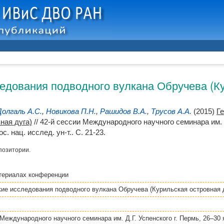
едования подводного вулкана Обручева (Ку
Долгаль А.С.
,
Новикова П.Н.
,
Рашидов В.А.
,
Трусов А.А.
(2015)
Г
ная дуга)
// 42-й сессии Международного научного семинара им. Д.
. нац. исслед. ун-т.. С. 21-23.
позитории.
териалах конференции
ие исследования подводного вулкана Обручева (Курильская островная 
 Международного научного семинара им. Д.Г. Успенского г. Пермь, 26–30 я