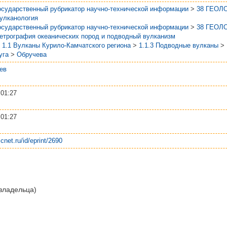
осударственный рубрикатор научно-технической информации
>
38 ГЕОЛ
Вулканология
осударственный рубрикатор научно-технической информации
>
38 ГЕОЛ
Петрография океанических пород и подводный вулканизм
>
1.1 Вулканы Курило-Камчатского региона
>
1.1.3 Подводные вулканы
>
уга
>
Обручева
ев
 01:27
 01:27
scnet.ru/id/eprint/2690
 владельца)