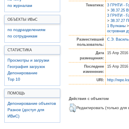
Тематика:
3 ГРНТИ - Г
по журналам
>
38.37.25 
3 ГРНТИ - Г
ОБЪЕКТЫ ИВ
и
С
>
38.37.27 
1 Вулканы
по подразделениям
островная д
по сотрудникам
Разместивший
С.Э. Василь
пользователь:
СТАТИСТИКА
Дата
15 Апр 2016
размещения:
Просмотры и загрузки
Последнее
15 Апр 2016
География загрузок
изменение:
Депонирование
Top 10
URI:
http://repo.k
ПОМОЩЬ
Действия с объектом
Депонирование объектов
Редактировать (только для
Разное (доступ для
ИВиС)