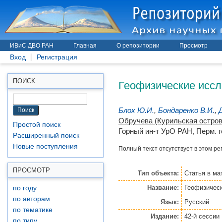
ИВиС ДВО РАН
Главная
О репозитории
Просмотр
Вход
Регистрация
Геофизические иссл
ПОИСК
Блох Ю.И.
,
Бондаренко В.И.
,
Обручева (Курильская остров
Простой поиск
Горный ин-т УрО РАН, Перм. гос
Расширенный поиск
Новые поступления
Полный текст отсутствует в этом ре
ПРОСМОТР
Тип объекта:
Статья
в ма
Название:
Геофизическ
по году
по авторам
Язык:
Русский
по тематике
Издание:
42-й сессии
по типу