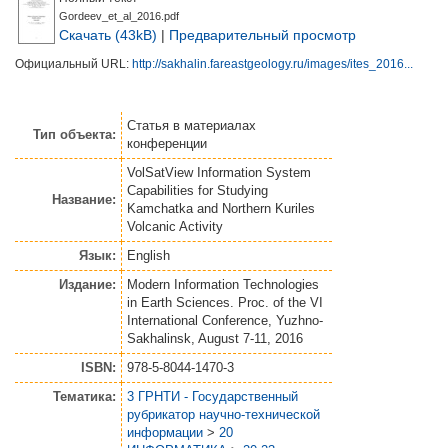
Gordeev_et_al_2016.pdf
Скачать (43kB)
|
Предварительный просмотр
Официальный URL:
http://sakhalin.fareastgeology.ru/images/ites_2016...
Статья
в материалах
Тип объекта:
конференции
VolSatView Information System
Capabilities for Studying
Название:
Kamchatka and Northern Kuriles
Volcanic Activity
Язык:
English
Издание:
Modern Information Technologies
in Earth Sciences. Proc. of the VI
International Conference, Yuzhno-
Sakhalinsk, August 7-11, 2016
ISBN:
978-5-8044-1470-3
Тематика:
3 ГРНТИ - Государственный
рубрикатор научно-технической
информации
>
20