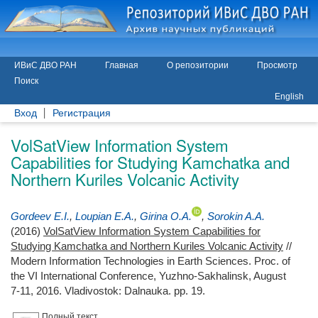
ИВиС ДВО РАН
Главная
О репозитории
Просмотр
Поиск
English
Вход
Регистрация
VolSatView Information System
Capabilities for Studying Kamchatka and
Northern Kuriles Volcanic Activity
Gordeev E.I.
,
Loupian E.A.
,
Girina O.A.
,
Sorokin A.A.
(2016)
VolSatView Information System Capabilities for
Studying Kamchatka and Northern Kuriles Volcanic Activity
//
Modern Information Technologies in Earth Sciences. Proc. of
the VI International Conference, Yuzhno-Sakhalinsk, August
7-11, 2016. Vladivostok: Dalnauka. pp. 19.
Полный текст