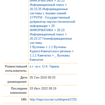
ИНФОРМАТИКА
>
20.23
Информационный поиск
>
20.23.25 Информационные
системы с базами знаний
3 ГРНТИ - Государственный
рубрикатор научно-технической
информации
>
20
ИНФОРМАТИКА
>
20.23
Информационный поиск
>
20.23.27 Геоинформационные
системы
1 Вулканы
>
1.1 Вулканы
Курило-Камчатского региона
>
1.1.1 Камчатка
>
_ Вулканы
Камчатки
Разместивший
к.г.-.м.н. О.А. Гирина
пользователь:
Дата
05 Сен 2016 06:03
размещения:
Последнее
03 Июл 2022 08:19
изменение:
URI:
http://repo.kscnet.ru/id/eprint/2733