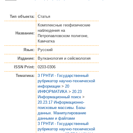
Тип объекта:
Статья
Комплексные геофизические
наблюдения на
Название:
Петропавловском полигоне,
Камчатка
Язык:
Русский
Издание:
Вулканология и сейсмология
ISSN Print:
0203-0306
Тематика:
3 ГРНТИ - Государственный
рубрикатор научно-технической
информации
>
20
ИНФОРМАТИКА
>
20.23
Информационный поиск
>
20.23.17 Информационно-
поисковые массивы. Базы
данных. Манипулирование
данными и файлами
3 ГРНТИ - Государственный
рубрикатор научно-технической