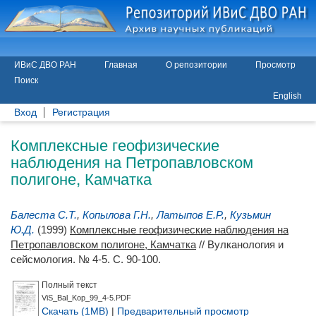
ИВиС ДВО РАН
Главная
О репозитории
Просмотр
Поиск
English
Вход
Регистрация
Комплексные геофизические
наблюдения на Петропавловском
полигоне, Камчатка
Балеста С.Т.
,
Копылова Г.Н.
,
Латыпов Е.Р.
,
Кузьмин
Ю.Д.
(1999)
Комплексные геофизические наблюдения на
Петропавловском полигоне, Камчатка
// Вулканология и
сейсмология. № 4-5. С. 90-100.
Полный текст
ViS_Bal_Kop_99_4-5.PDF
Скачать (1MB)
|
Предварительный просмотр