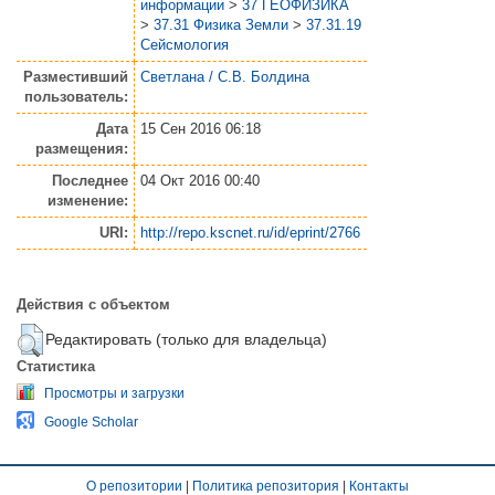
информации
>
37 ГЕОФИЗИКА
>
37.31 Физика Земли
>
37.31.19
Сейсмология
Разместивший
Светлана / С.В. Болдина
пользователь:
Дата
15 Сен 2016 06:18
размещения:
Последнее
04 Окт 2016 00:40
изменение:
URI:
http://repo.kscnet.ru/id/eprint/2766
Действия с объектом
Редактировать (только для владельца)
Статистика
Просмотры и загрузки
Google Scholar
О репозитории
|
Политика репозитория
|
Контакты