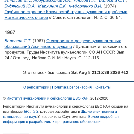
Утнасин В.К.
,
Абдурахманов А.И.
,
Аносов Г.И.
,
Балеста С.Т.
,
Будянский Ю.А.
,
Мархинин Е.К.
,
Федорченко В.И.
(1974)
Глубинное строение Ключевской группы вулканов и проблема
магматических очагов
// Советская геология. № 2. С. 36-54.
1967
Балеста С.Т.
(1967)
О скоростном разрезе вулканогенных
образований Авачинского вулкана
/ Вулканизм и геохимия его
продуктов. Труды Института вулканологии СО АН СССР. Вып.
24 / Отв. ред.
Набоко С.И.
М.: Наука. С. 112-115.
Этот список был создан
Sat Aug 8 21:15:38 2026 +12
.
О репозитории
|
Политика репозитория
|
Контакты
©
Институт вулканологии и сейсмологии ДВО РАН
, 2012-
2026
Репозиторий Института вулканологии и сейсмологии ДВО РАН создан на
платформе
EPrints 3
, которая разработана в
Школе электроники и
компьютерных наук
Университета Саутгемптона.
Более подробная
информация о разработчиках программного обеспечения
.