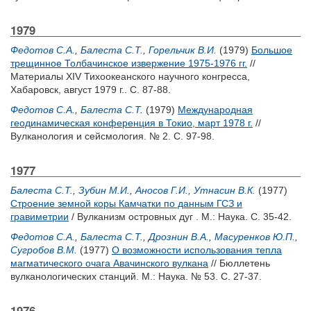
1979
Федотов С.А.
,
Балеста С.Т.
,
Горельчик В.И.
(1979)
Большое
трещинное Толбачинское извержение 1975-1976 гг.
//
Материалы XIV Тихоокеанского научного конгресса,
Хабаровск, август 1979 г.. С. 87-88.
Федотов С.А.
,
Балеста С.Т.
(1979)
Международная
геодинамическая конференция в Токио, март 1978 г.
//
Вулканология и сейсмология. № 2. С. 97-98.
1977
Балеста С.Т.
,
Зубин М.И.
,
Аносов Г.И.
,
Утнасин В.К.
(1977)
Строение земной коры Камчатки по данным ГСЗ и
гравиметрии
/ Вулканизм островных дуг . М.: Наука. С. 35-42.
Федотов С.А.
,
Балеста С.Т.
,
Дрознин В.А.
,
Масуренков Ю.П.
,
Сугробов В.М.
(1977)
О возможности использования тепла
магматического очага Авачинского вулкана
// Бюллетень
вулканологических станций. М.: Наука. № 53. С. 27-37.
1976