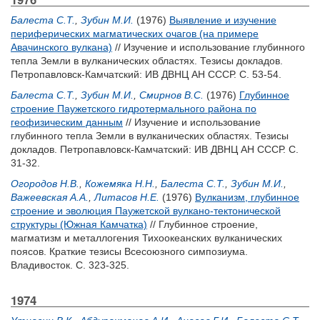
Балеста С.Т.
,
Зубин М.И.
(1976)
Выявление и изучение
периферических магматических очагов (на примере
Авачинского вулкана)
// Изучение и использование глубинного
тепла Земли в вулканических областях. Тезисы докладов.
Петропавловск-Камчатский: ИВ ДВНЦ АН СССР. С. 53-54.
Балеста С.Т.
,
Зубин М.И.
,
Смирнов В.С.
(1976)
Глубинное
строение Паужетского гидротермального района по
геофизическим данным
// Изучение и использование
глубинного тепла Земли в вулканических областях. Тезисы
докладов. Петропавловск-Камчатский: ИВ ДВНЦ АН СССР. С.
31-32.
Огородов Н.В.
,
Кожемяка Н.Н.
,
Балеста С.Т.
,
Зубин М.И.
,
Важеевская А.А.
,
Литасов Н.Е.
(1976)
Вулканизм, глубинное
строение и эволюция Паужетской вулкано-тектонической
структуры (Южная Камчатка)
// Глубинное строение,
магматизм и металлогения Тихоокеанских вулканических
поясов. Краткие тезисы Всесоюзного симпозиума.
Владивосток. С. 323-325.
1974