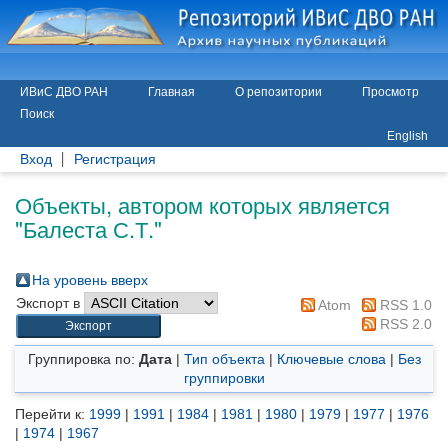
ИВиС ДВО РАН
Главная
О репозитории
Просмотр
Поиск
English
Вход
Регистрация
Объекты, автором которых является
"
Балеста С.Т.
"
На уровень вверх
Экспорт в
Atom
RSS 1.0
RSS 2.0
Группировка по:
Дата
|
Тип объекта
|
Ключевые слова
|
Без
группировки
Перейти к:
1999
|
1991
|
1984
|
1981
|
1980
|
1979
|
1977
|
1976
|
1974
|
1967