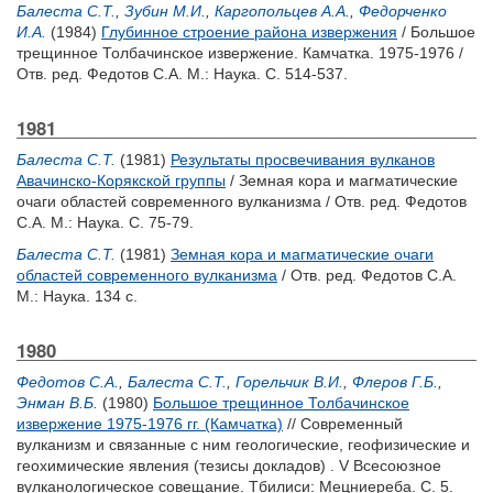
Балеста С.Т.
,
Зубин М.И.
,
Каргопольцев А.А.
,
Федорченко
И.А.
(1984)
Глубинное строение района извержения
/ Большое
трещинное Толбачинское извержение. Камчатка. 1975-1976 /
Отв. ред.
Федотов С.А.
М.: Наука. С. 514-537.
1981
Балеста С.Т.
(1981)
Результаты просвечивания вулканов
Авачинско-Корякской группы
/ Земная кора и магматические
очаги областей современного вулканизма / Отв. ред.
Федотов
С.А.
М.: Наука. С. 75-79.
Балеста С.Т.
(1981)
Земная кора и магматические очаги
областей современного вулканизма
/ Отв. ред.
Федотов С.А.
М.: Наука. 134 с.
1980
Федотов С.А.
,
Балеста С.Т.
,
Горельчик В.И.
,
Флеров Г.Б.
,
Энман В.Б.
(1980)
Большое трещинное Толбачинское
извержение 1975-1976 гг. (Камчатка)
// Современный
вулканизм и связанные с ним геологические, геофизические и
геохимические явления (тезисы докладов) . V Всесоюзное
вулканологическое совещание. Тбилиси: Мецниереба. С. 5.