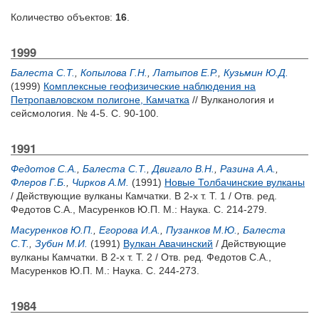
Количество объектов:
16
.
1999
Балеста С.Т.
,
Копылова Г.Н.
,
Латыпов Е.Р.
,
Кузьмин Ю.Д.
(1999)
Комплексные геофизические наблюдения на
Петропавловском полигоне, Камчатка
// Вулканология и
сейсмология. № 4-5. С. 90-100.
1991
Федотов С.А.
,
Балеста С.Т.
,
Двигало В.Н.
,
Разина А.А.
,
Флеров Г.Б.
,
Чирков А.М.
(1991)
Новые Толбачинские вулканы
/ Действующие вулканы Камчатки. В 2-х т. Т. 1 / Отв. ред.
Федотов С.А.
,
Масуренков Ю.П.
М.: Наука. С. 214-279.
Масуренков Ю.П.
,
Егорова И.А.
,
Пузанков М.Ю.
,
Балеста
С.Т.
,
Зубин М.И.
(1991)
Вулкан Авачинский
/ Действующие
вулканы Камчатки. В 2-х т. Т. 2 / Отв. ред.
Федотов С.А.
,
Масуренков Ю.П.
М.: Наука. С. 244-273.
1984