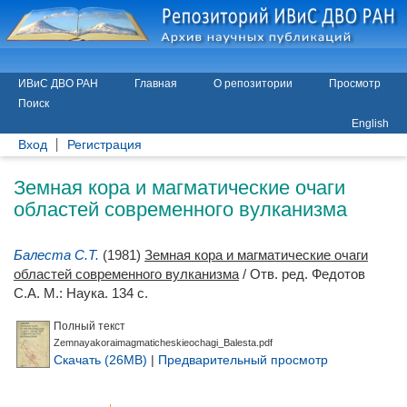
ИВиС ДВО РАН
Главная
О репозитории
Просмотр
Поиск
English
Вход
Регистрация
Земная кора и магматические очаги
областей современного вулканизма
Балеста С.Т.
(1981)
Земная кора и магматические очаги
областей современного вулканизма
/ Отв. ред.
Федотов
С.А.
М.: Наука. 134 с.
Полный текст
Zemnayakoraimagmaticheskieochagi_Balesta.pdf
Скачать (26MB)
|
Предварительный просмотр