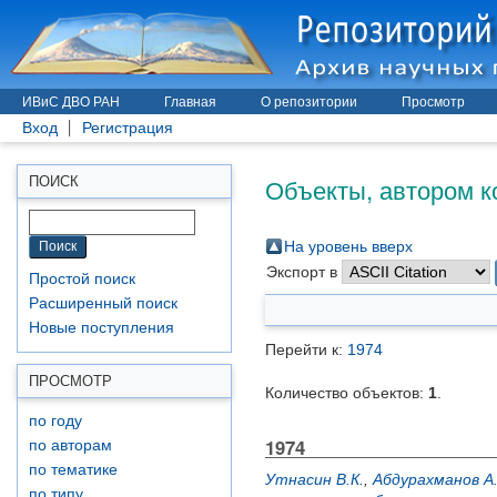
ИВиС ДВО РАН
Главная
О репозитории
Просмотр
Вход
Регистрация
Объекты, автором к
ПОИСК
На уровень вверх
Экспорт в
Простой поиск
Расширенный поиск
Новые поступления
Перейти к:
1974
ПРОСМОТР
Количество объектов:
1
.
по году
1974
по авторам
по тематике
Утнасин В.К.
,
Абдурахманов А
по типу