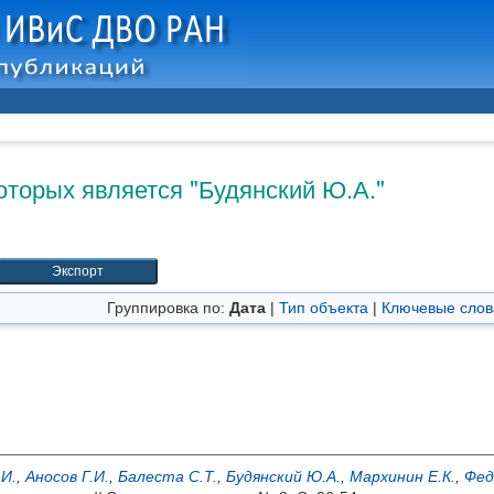
оторых является "
Будянский Ю.А.
"
Группировка по:
Дата
|
Тип объекта
|
Ключевые слов
.И.
,
Аносов Г.И.
,
Балеста С.Т.
,
Будянский Ю.А.
,
Мархинин Е.К.
,
Фед