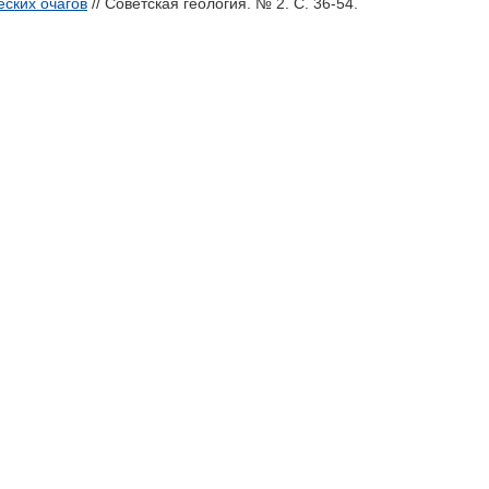
еских очагов
// Советская геология. № 2. С. 36-54.