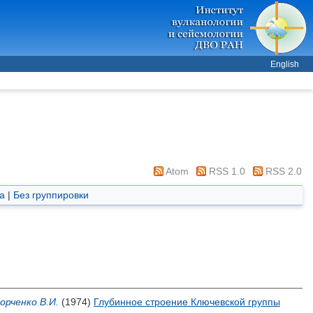
English
Atom
RSS 1.0
RSS 2.0
а
|
Без группировки
орченко В.И.
(1974)
Глубинное строение Ключевской группы