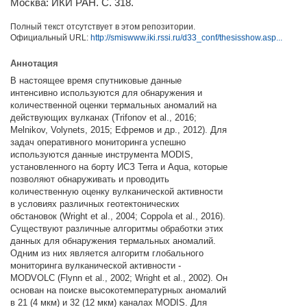
Москва: ИКИ РАН. С. 318.
Полный текст отсутствует в этом репозитории.
Официальный URL:
http://smiswww.iki.rssi.ru/d33_conf/thesisshow.asp...
Аннотация
В настоящее время спутниковые данные
интенсивно используются для обнаружения и
количественной оценки термальных аномалий на
действующих вулканах (Trifonov et al., 2016;
Melnikov, Volynets, 2015; Ефремов и др., 2012). Для
задач оперативного мониторинга успешно
используются данные инструмента MODIS,
установленного на борту ИСЗ Terra и Aqua, которые
позволяют обнаруживать и проводить
количественную оценку вулканической активности
в условиях различных геотектонических
обстановок (Wright et al., 2004; Coppola et al., 2016).
Существуют различные алгоритмы обработки этих
данных для обнаружения термальных аномалий.
Одним из них является алгоритм глобального
мониторинга вулканической активности -
MODVOLC (Flynn et al., 2002; Wright et al., 2002). Он
основан на поиске высокотемпературных аномалий
в 21 (4 мкм) и 32 (12 мкм) каналах MODIS. Для