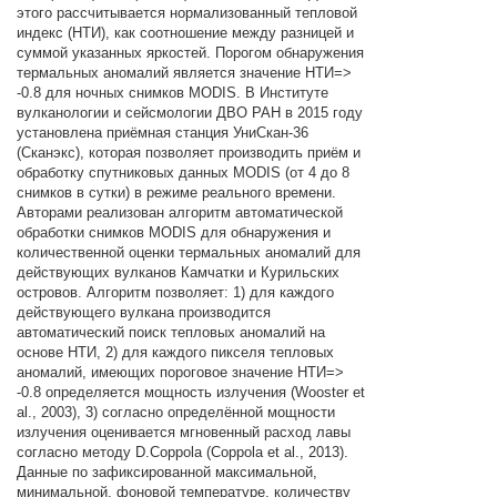
этого рассчитывается нормализованный тепловой
индекс (НТИ), как соотношение между разницей и
суммой указанных яркостей. Порогом обнаружения
термальных аномалий является значение НТИ=>
-0.8 для ночных снимков MODIS. В Институте
вулканологии и сейсмологии ДВО РАН в 2015 году
установлена приёмная станция УниСкан-36
(Сканэкс), которая позволяет производить приём и
обработку спутниковых данных MODIS (от 4 до 8
снимков в сутки) в режиме реального времени.
Авторами реализован алгоритм автоматической
обработки снимков MODIS для обнаружения и
количественной оценки термальных аномалий для
действующих вулканов Камчатки и Курильских
островов. Алгоритм позволяет: 1) для каждого
действующего вулкана производится
автоматический поиск тепловых аномалий на
основе НТИ, 2) для каждого пикселя тепловых
аномалий, имеющих пороговое значение НТИ=>
-0.8 определяется мощность излучения (Wooster et
al., 2003), 3) согласно определённой мощности
излучения оценивается мгновенный расход лавы
согласно методу D.Coppola (Coppola et al., 2013).
Данные по зафиксированной максимальной,
минимальной, фоновой температуре, количеству