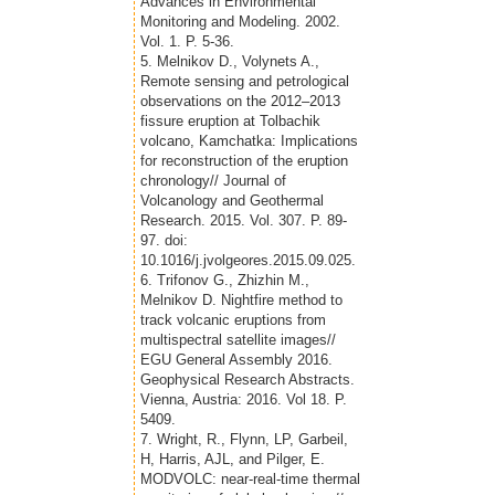
Advances in Environmental
Monitoring and Modeling. 2002.
Vol. 1. P. 5-36.
5. Melnikov D., Volynets A.,
Remote sensing and petrological
observations on the 2012–2013
fissure eruption at Tolbachik
volcano, Kamchatka: Implications
for reconstruction of the eruption
chronology// Journal of
Volcanology and Geothermal
Research. 2015. Vol. 307. P. 89-
97. doi:
10.1016/j.jvolgeores.2015.09.025.
6. Trifonov G., Zhizhin M.,
Melnikov D. Nightfire method to
track volcanic eruptions from
multispectral satellite images//
EGU General Assembly 2016.
Geophysical Research Abstracts.
Vienna, Austria: 2016. Vol 18. P.
5409.
7. Wright, R., Flynn, LP, Garbeil,
H, Harris, AJL, and Pilger, E.
MODVOLC: near-real-time thermal