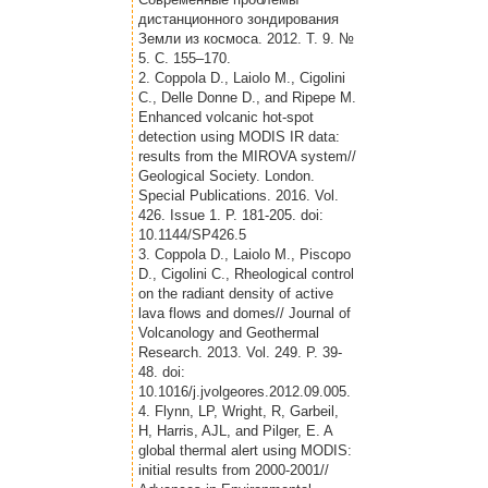
дистанционного зондирования
Земли из космоса. 2012. Т. 9. №
5. С. 155–170.
2. Coppola D., Laiolo M., Cigolini
C., Delle Donne D., and Ripepe M.
Enhanced volcanic hot-spot
detection using MODIS IR data:
results from the MIROVA system//
Geological Society. London.
Special Publications. 2016. Vol.
426. Issue 1. P. 181-205. doi:
10.1144/SP426.5
3. Coppola D., Laiolo M., Piscopo
D., Cigolini C., Rheological control
on the radiant density of active
lava flows and domes// Journal of
Volcanology and Geothermal
Research. 2013. Vol. 249. P. 39-
48. doi:
10.1016/j.jvolgeores.2012.09.005.
4. Flynn, LP, Wright, R, Garbeil,
H, Harris, AJL, and Pilger, E. A
global thermal alert using MODIS:
initial results from 2000-2001//