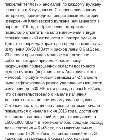
пикселей тепловых аномалий по каждому вулкану
заносятся в базу данных. Согласно описанному
алгоритму, производится оперативный мониторинг
извержения Ключевского вулкана, начавшегося в
апреле 2016 года. Применение алгоритма
позволило отметить начало извержения в виде
стромболианской активности в кратере вулкана.
Для этого периода характерна средняя мощность
излучения 30-50 МВатт и расход лавы 0,6 м3/сек.
23 апреля произошло мощное эксплозивное
событие, которое привело к частичному
разрушению привершинной области восточного
склона вулкана (верхняя часть Апахончичского
желоба). По спутниковым снимкам 24-27 апреля
было зафиксировано резкое увеличение мощности
излучения до 500 МВатт и расхода лавы 5 м3/сек,
что свидетельствовало о начале излияния
лавового потока по восточному склону вулкана.
Интенсивность излияния лавовых потоков начала
повышаться с начала июня 2016 года, достигнув
максимальных значений мощности излучения в
1500-1800 МВатт в июле-сентябре, средний расход
лавы составил 4-6 м3/сек, при максимальных
значениях 15-20 м3/сек. На сегодняшний день 30
сентября, извержение Ключевского вулкана