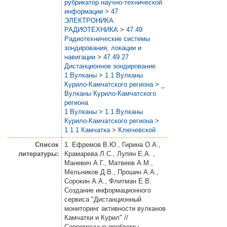
рубрикатор научно-технической
информации
>
47
ЭЛЕКТРОНИКА.
РАДИОТЕХНИКА
>
47.49
Радиотехнические системы
зондирования, локации и
навигации
>
47.49.27
Дистанционное зондирование
1 Вулканы
>
1.1 Вулканы
Курило-Камчатского региона
>
_
Вулканы Курило-Камчатского
региона
1 Вулканы
>
1.1 Вулканы
Курило-Камчатского региона
>
1.1.1 Камчатка
>
Ключевской
Список
1. Ефремов В.Ю., Гирина О.А.,
литературы:
Крамарева Л.С., Лупян Е.А. ,
Маневич А.Г., Матвеев А.М.,
Мельников Д.В., Прошин А.А.,
Сорокин А.А., Флитман Е.В.
Создание информационного
сервиса "Дистанционный
мониторинг активности вулканов
Камчатки и Курил" //
Современные проблемы