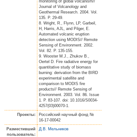
monitoring of global volcanism//
Journal of Volcanology and
Geothermal Research. 2004. Vol.
135. P. 29-49.
8. Wright, R., Flynn, LP, Garbeil,
H, Harris, AJL, and Pilger, E.
Automated volcanic eruption
detection using MODIS// Remote
Sensing of Environment. 2002.
Vol. 82. P. 135-155.
9. Wooster M.J., Zhukov B.,
Oertel D. Fire radiative energy for
quantitative study of biomass
burning: derivation from the BIRD
experimental satellite and
comparison to MODIS fire
products// Remote Sensing of
Environment. 2003. Vol. 86. Issue
1. P. 83-107. doi: 10.1016/S0034-
4257(03)00070-1.
Проекты:
Российский научный фонд №
16-17-00042
Разместивший
Д.В. Мельников
пользователь: