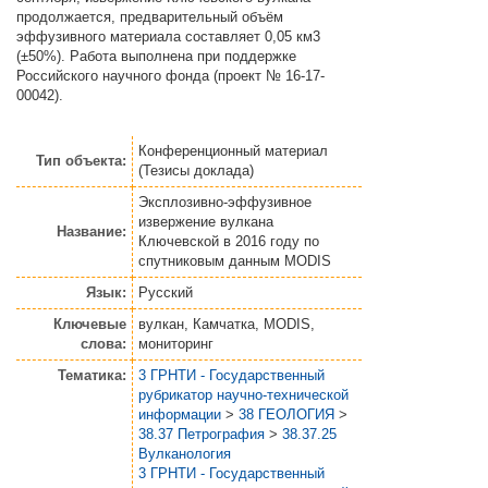
продолжается, предварительный объём
эффузивного материала составляет 0,05 км3
(±50%). Работа выполнена при поддержке
Российского научного фонда (проект № 16-17-
00042).
Конференционный материал
Тип объекта:
(Тезисы доклада)
Эксплозивно-эффузивное
извержение вулкана
Название:
Ключевской в 2016 году по
спутниковым данным MODIS
Язык:
Русский
Ключевые
вулкан, Камчатка, MODIS,
слова:
мониторинг
Тематика:
3 ГРНТИ - Государственный
рубрикатор научно-технической
информации
>
38 ГЕОЛОГИЯ
>
38.37 Петрография
>
38.37.25
Вулканология
3 ГРНТИ - Государственный