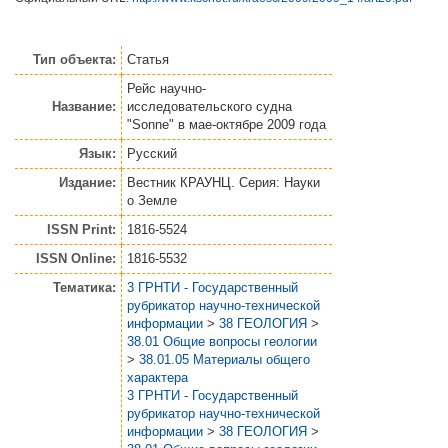
Тип объекта:
Статья
Рейс научно-
Название:
исследовательского судна
"Sonne" в мае-октябре 2009 года
Язык:
Русский
Издание:
Вестник КРАУНЦ. Серия: Науки
о Земле
ISSN Print:
1816-5524
ISSN Online:
1816-5532
Тематика:
3 ГРНТИ - Государственный
рубрикатор научно-технической
информации
>
38 ГЕОЛОГИЯ
>
38.01 Общие вопросы геологии
>
38.01.05 Материалы общего
характера
3 ГРНТИ - Государственный
рубрикатор научно-технической
информации
>
38 ГЕОЛОГИЯ
>