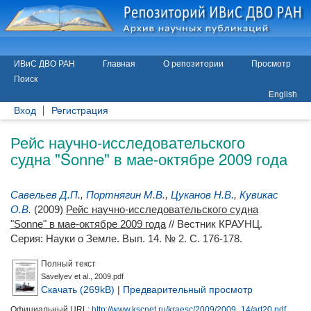
ИВиС ДВО РАН
Главная
О репозитории
Просмотр
Поиск
English
Вход
Регистрация
Рейс научно-исследовательского
судна "Sonne" в мае-октябре 2009 года
Савельев Д.П.
,
Портнягин М.В.
,
Цуканов Н.В.
,
Кувикас
О.В.
(2009)
Рейс научно-исследовательского судна
"Sonne" в мае-октябре 2009 года
// Вестник КРАУНЦ.
Серия: Науки о Земле. Вып. 14. № 2. С. 176-178.
Полный текст
Savelyev et al., 2009.pdf
Скачать (269kB)
|
Предварительный просмотр
Официальный URL:
http://www.kscnet.ru/kraesc/2009/2009_14/art20.pdf