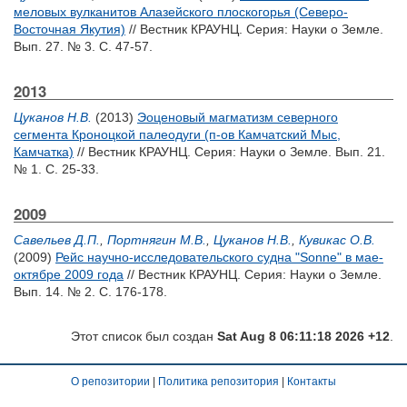
меловых вулканитов Алазейского плоскогорья (Северо-
Восточная Якутия)
// Вестник КРАУНЦ. Серия: Науки о Земле.
Вып. 27. № 3. С. 47-57.
2013
Цуканов Н.В.
(2013)
Эоценовый магматизм северного
сегмента Кроноцкой палеодуги (п-ов Камчатский Мыс,
Камчатка)
// Вестник КРАУНЦ. Серия: Науки о Земле. Вып. 21.
№ 1. С. 25-33.
2009
Савельев Д.П.
,
Портнягин М.В.
,
Цуканов Н.В.
,
Кувикас О.В.
(2009)
Рейс научно-исследовательского судна "Sonne" в мае-
октябре 2009 года
// Вестник КРАУНЦ. Серия: Науки о Земле.
Вып. 14. № 2. С. 176-178.
Этот список был создан
Sat Aug 8 06:11:18 2026 +12
.
О репозитории
|
Политика репозитория
|
Контакты