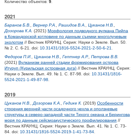
Количество объектов:
9
.
2021
Баранов Б.В.
,
Вернер Р.А.
,
Рашидов В.А.
,
Цуканов Н.В.
,
Дозорова К.А.
(2021)
Морфология подводного вулкана Пийпа
в Командорской котловине по данным съемки многолучевым
эхолотом
// Вестник КРАУНЦ. Серия: Науки о Земле. Вып. 50.
№ 2. С. 6-21.
doi:
10.31431/1816-5524-2021-2-50-6-21
.
Федоров П.И.
,
Цуканов Н.В.
,
Гептнер А.Р.
,
Петрова В.В.
(2021)
Вулканизм ранней стадии формирования острова
Итуруп (Курильская островная дуга)
// Вестник КРАУНЦ. Серия:
Науки о Земле. Вып. 49. № 1. С. 87-98.
doi:
10.31431/1816-
5524-2021-1-49-87-98
.
2019
Цуканов Н.В.
,
Дозорова К.А.
,
Гедике К.
(2019)
Особенности
строения верхней части осадочного чехла и оползневые
структуры в северо-западной части Тихого океана и Берингова
моря по данным сейсмоакустического профилирования
//
Вестник КРАУНЦ. Серия: Науки о Земле. Вып. 41. № 1. С. 73-
84.
doi:
10.31431/1816-5524-2019-1-41-73-84
.