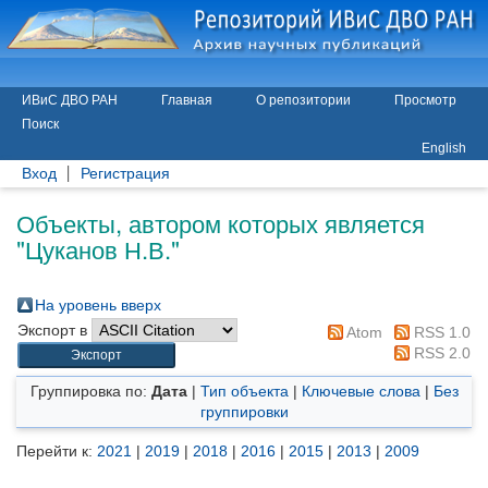
ИВиС ДВО РАН
Главная
О репозитории
Просмотр
Поиск
English
Вход
Регистрация
Объекты, автором которых является
"
Цуканов Н.В.
"
На уровень вверх
Экспорт в
Atom
RSS 1.0
RSS 2.0
Группировка по:
Дата
|
Тип объекта
|
Ключевые слова
|
Без
группировки
Перейти к:
2021
|
2019
|
2018
|
2016
|
2015
|
2013
|
2009