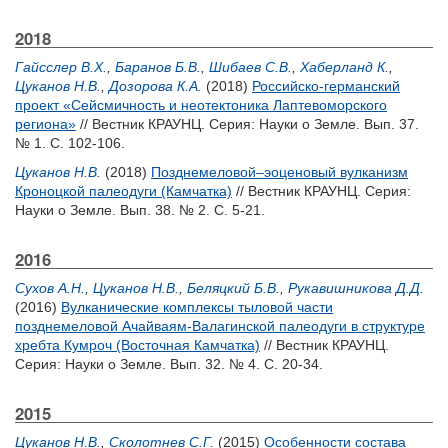
2018
Гайсслер В.Х.
,
Баранов Б.В.
,
Шибаев С.В.
,
Хаберланд К.
,
Цуканов Н.В.
,
Дозорова К.А.
(2018)
Российско-германский
проект «Сейсмичность и неотектоника Лаптевоморского
региона»
// Вестник КРАУНЦ. Серия: Науки о Земле. Вып. 37.
№ 1. С. 102-106.
Цуканов Н.В.
(2018)
Позднемеловой–эоценовый вулканизм
Кроноцкой палеодуги (Камчатка)
// Вестник КРАУНЦ. Серия:
Науки о Земле. Вып. 38. № 2. С. 5-21.
2016
Сухов А.Н.
,
Цуканов Н.В.
,
Беляцкий Б.В.
,
Рукавишникова Д.Д.
(2016)
Вулканические комплексы тыловой части
позднемеловой Ачайваям-Валагинской палеодуги в структуре
хребта Кумроч (Восточная Камчатка)
// Вестник КРАУНЦ.
Серия: Науки о Земле. Вып. 32. № 4. С. 20-34.
2015
Цуканов Н.В.
,
Сколотнев С.Г.
(2015)
Особенности состава