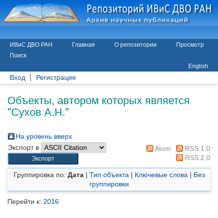
ИВиС ДВО РАН
Главная
О репозитории
Просмотр
Поиск
English
Вход
Регистрация
Объекты, автором которых является
"
Сухов А.Н.
"
На уровень вверх
Экспорт в
Atom
RSS 1.0
RSS 2.0
Группировка по:
Дата
|
Тип объекта
|
Ключевые слова
|
Без
группировки
Перейти к:
2016