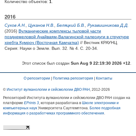
Количество объектов:
1
.
2016
Сухов А.Н.
,
Цуканов Н.В.
,
Беляцкий Б.В.
,
Рукавишникова Д.Д.
(2016)
Вулканические комплексы тыловой части
позднемеловой Ачайваям-Валагинской палеодуги в структуре
хребта Кумроч (Восточная Камчатка)
// Вестник КРАУНЦ.
Серия: Науки о Земле. Вып. 32. № 4. С. 20-34.
Этот список был создан
Sun Aug 9 22:19:30 2026 +12
.
О репозитории
|
Политика репозитория
|
Контакты
©
Институт вулканологии и сейсмологии ДВО РАН
, 2012-
2026
Репозиторий Института вулканологии и сейсмологии ДВО РАН создан на
платформе
EPrints 3
, которая разработана в
Школе электроники и
компьютерных наук
Университета Саутгемптона.
Более подробная
информация о разработчиках программного обеспечения
.