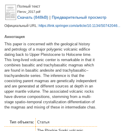
Полный текст
Flerov_2017.pdf
Скачать (848kB)
|
Предварительный просмотр
Официальный URL:
https://link.springer.com/article/10.1134/S0742046...
Аннотация
This paper is concerned with the geological history
and petrology of a major polygenic volcanic edifice
dating back to Upper Pleistocene to Holocene time.
This long-lived volcanic center is remarkable in that it
combines basaltic and trachybasaltic magmas which
are found in basaltic andesite and trachybasaltic–
trachyandesite series. The inference is that the
coexisting parent magmas are genetically independent
and are generated at different sources at depth in an
upper mantle volume. The associated volcanic rocks
have diverse compositions, stemming from a multi-
stage spatio–temporal crystallization differentiation of
the magmas and mixing of these in intermediate chas.
Тип объекта:
Статья
The Ploskie Sopki volcanic