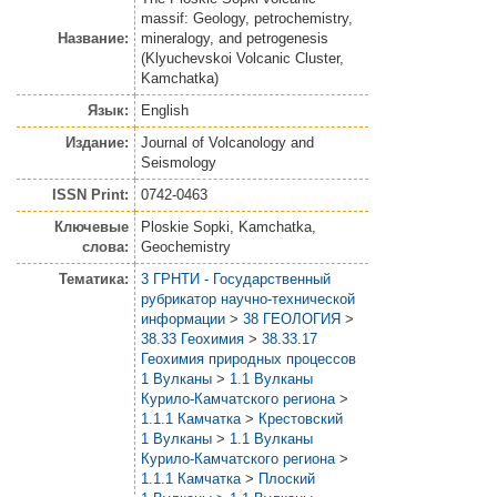
massif: Geology, petrochemistry,
Название:
mineralogy, and petrogenesis
(Klyuchevskoi Volcanic Cluster,
Kamchatka)
Язык:
English
Издание:
Journal of Volcanology and
Seismology
ISSN Print:
0742-0463
Ключевые
Ploskie Sopki, Kamchatka,
слова:
Geochemistry
Тематика:
3 ГРНТИ - Государственный
рубрикатор научно-технической
информации
>
38 ГЕОЛОГИЯ
>
38.33 Геохимия
>
38.33.17
Геохимия природных процессов
1 Вулканы
>
1.1 Вулканы
Курило-Камчатского региона
>
1.1.1 Камчатка
>
Крестовский
1 Вулканы
>
1.1 Вулканы
Курило-Камчатского региона
>
1.1.1 Камчатка
>
Плоский