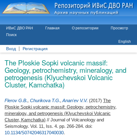
ИВиС ДВО РАН
Главная
О репозитории
Просмотр
Поиск
English
Вход
Регистрация
The Ploskie Sopki volcanic massif:
Geology, petrochemistry, mineralogy, and
petrogenesis (Klyuchevskoi Volcanic
Cluster, Kamchatka)
Flerov G.B.
,
Churikova T.G.
,
Anan'ev V.V.
(2017)
The
Ploskie Sopki volcanic massif: Geology, petrochemistry,
mineralogy, and petrogenesis (Klyuchevskoi Volcanic
Cluster, Kamchatka)
// Journal of Volcanology and
Seismology. Vol. 11, Iss. 4. pp. 266-284.
doi:
10.1134/S0742046317040030
.