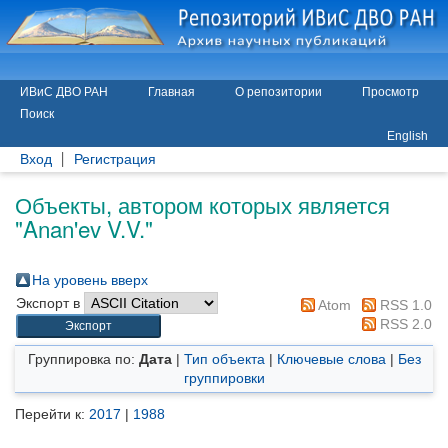
ИВиС ДВО РАН
Главная
О репозитории
Просмотр
Поиск
English
Вход
Регистрация
Объекты, автором которых является
"
Anan'ev V.V.
"
На уровень вверх
Экспорт в
Atom
RSS 1.0
RSS 2.0
Группировка по:
Дата
|
Тип объекта
|
Ключевые слова
|
Без
группировки
Перейти к:
2017
|
1988