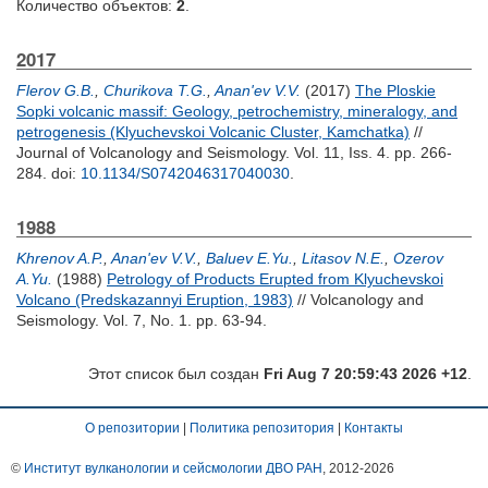
Количество объектов:
2
.
2017
Flerov G.B.
,
Churikova T.G.
,
Anan'ev V.V.
(2017)
The Ploskie
Sopki volcanic massif: Geology, petrochemistry, mineralogy, and
petrogenesis (Klyuchevskoi Volcanic Cluster, Kamchatka)
//
Journal of Volcanology and Seismology. Vol. 11, Iss. 4. pp. 266-
284.
doi:
10.1134/S0742046317040030
.
1988
Khrenov A.P.
,
Anan'ev V.V.
,
Baluev E.Yu.
,
Litasov N.E.
,
Ozerov
A.Yu.
(1988)
Petrology of Products Erupted from Klyuchevskoi
Volcano (Predskazannyi Eruption, 1983)
// Volcanology and
Seismology. Vol. 7, No. 1. pp. 63-94.
Этот список был создан
Fri Aug 7 20:59:43 2026 +12
.
О репозитории
|
Политика репозитория
|
Контакты
©
Институт вулканологии и сейсмологии ДВО РАН
, 2012-
2026