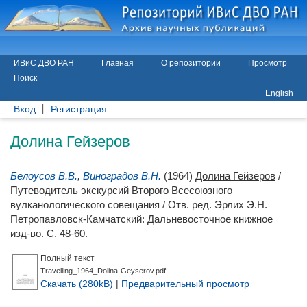
ИВиС ДВО РАН
Главная
О репозитории
Просмотр
Поиск
English
Вход
Регистрация
Долина Гейзеров
Белоусов В.В.
,
Виноградов В.Н.
(1964)
Долина Гейзеров
/
Путеводитель экскурсий Второго Всесоюзного
вулканологического совещания / Отв. ред.
Эрлих Э.Н.
Петропавловск-Камчатский: Дальневосточное книжное
изд-во. С. 48-60.
Полный текст
Travelling_1964_Dolina-Geyserov.pdf
Скачать (280kB)
|
Предварительный просмотр