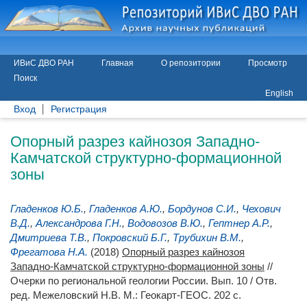
ИВиС ДВО РАН
Главная
О репозитории
Просмотр
Поиск
English
Вход
Регистрация
Опорный разрез кайнозоя Западно-
Камчатской структурно-формационной
зоны
Гладенков Ю.Б.
,
Гладенков А.Ю.
,
Бордунов С.И.
,
Чехович
В.Д.
,
Александрова Г.Н.
,
Водовозов В.Ю.
,
Гептнер А.Р.
,
Дмитриева Т.В.
,
Покровский Б.Г.
,
Трубихин В.М.
,
Фрегатова Н.А.
(2018)
Опорный разрез кайнозоя
Западно-Камчатской структурно-формационной зоны
//
Очерки по региональной геологии России. Вып. 10 / Отв.
ред.
Межеловский Н.В.
М.: Геокарт-ГЕОС. 202 с.