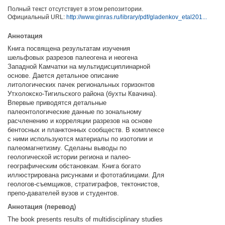
Полный текст отсутствует в этом репозитории.
Официальный URL:
http://www.ginras.ru/library/pdf/gladenkov_etal201...
Аннотация
Книга посвящена результатам изучения
шельфовых разрезов палеогена и неогена
Западной Камчатки на мультидисциплинарной
основе. Дается детальное описание
литологических пачек региональных горизонтов
Утхолокско-Тигильского района (бухты Квачина).
Впервые приводятся детальные
палеонтологические данные по зональному
расчленению и корреляции разрезов на основе
бентосных и планктонных сообществ. В комплексе
с ними используются материалы по изотопии и
палеомагнетизму. Сделаны выводы по
геологической истории региона и палео-
географическим обстановкам. Книга богато
иллюстрирована рисунками и фототаблицами. Для
геологов-съемщиков, стратиграфов, тектонистов,
препо-давателей вузов и студентов.
Аннотация (перевод)
The book presents results of multidisciplinary studies