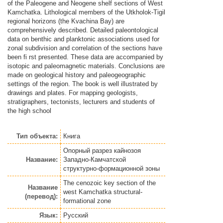
of the Paleogene and Neogene shelf sections of West
Kamchatka. Lithological members of the Utkholok-Tigil
regional horizons (the Kvachina Bay) are
comprehensively described. Detailed paleontological
data on benthic and planktonic associations used for
zonal subdivision and correlation of the sections have
been fi rst presented. These data are accompanied by
isotopic and paleomagnetic materials. Conclusions are
made on geological history and paleogeographic
settings of the region. The book is well illustrated by
drawings and plates. For mapping geologists,
stratigraphers, tectonists, lecturers and students of
the high school
Тип объекта:
Книга
Опорный разрез кайнозоя
Название:
Западно-Камчатской
структурно-формационной зоны
The cenozoic key section of the
Название
west Kamchatka structural-
(перевод):
formational zone
Язык:
Русский