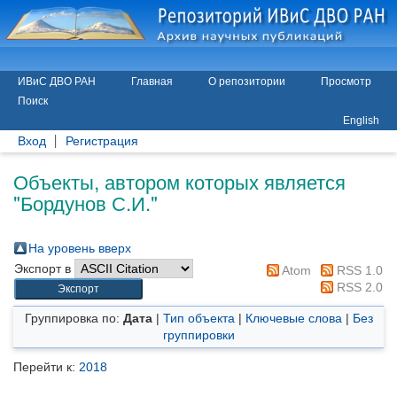
ИВиС ДВО РАН
Главная
О репозитории
Просмотр
Поиск
English
Вход
Регистрация
Объекты, автором которых является
"
Бордунов С.И.
"
На уровень вверх
Экспорт в
Atom
RSS 1.0
RSS 2.0
Группировка по:
Дата
|
Тип объекта
|
Ключевые слова
|
Без
группировки
Перейти к:
2018