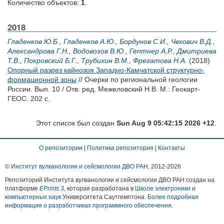
Количество объектов:
1
.
2018
Гладенков Ю.Б.
,
Гладенков А.Ю.
,
Бордунов С.И.
,
Чехович В.Д.
,
Александрова Г.Н.
,
Водовозов В.Ю.
,
Гептнер А.Р.
,
Дмитриева
Т.В.
,
Покровский Б.Г.
,
Трубихин В.М.
,
Фрегатова Н.А.
(2018)
Опорный разрез кайнозоя Западно-Камчатской структурно-
формационной зоны
// Очерки по региональной геологии
России. Вып. 10 / Отв. ред.
Межеловский Н.В.
М.: Геокарт-
ГЕОС. 202 с.
Этот список был создан
Sun Aug 9 05:42:15 2026 +12
.
О репозитории
|
Политика репозитория
|
Контакты
©
Институт вулканологии и сейсмологии ДВО РАН
, 2012-
2026
Репозиторий Института вулканологии и сейсмологии ДВО РАН создан на
платформе
EPrints 3
, которая разработана в
Школе электроники и
компьютерных наук
Университета Саутгемптона.
Более подробная
информация о разработчиках программного обеспечения
.