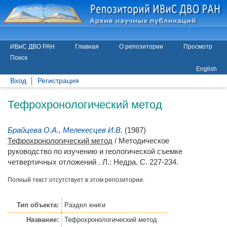
ИВиС ДВО РАН
Главная
О репозитории
Просмотр
Поиск
English
Вход
Регистрация
Тефрохронологический метод
Брайцева О.А.
,
Мелекесцев И.В.
(1987)
Тефрохронологический метод
/ Методическое
руководство по изучению и геологической съемке
четвертичных отложений . Л.: Недра. С. 227-234.
Полный текст отсутствует в этом репозитории.
Тип объекта:
Раздел книги
Название:
Тефрохронологический метод