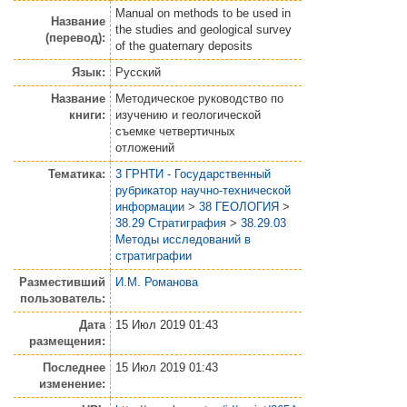
Manual on methods to be used in
Название
the studies and geological survey
(перевод):
of the guaternary deposits
Язык:
Русский
Название
Методическое руководство по
книги:
изучению и геологической
съемке четвертичных
отложений
Тематика:
3 ГРНТИ - Государственный
рубрикатор научно-технической
информации
>
38 ГЕОЛОГИЯ
>
38.29 Стратиграфия
>
38.29.03
Методы исследований в
стратиграфии
Разместивший
И.М. Романова
пользователь:
Дата
15 Июл 2019 01:43
размещения:
Последнее
15 Июл 2019 01:43
изменение: