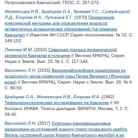
Петропавловск-Камчатский: ГЕОС. С. 267-273.
Мелекесцев И.В.
,
Брайцева О.А.
,
Краевая Т.С.
,
Сулержицкий
Л.Д.
,
Егорова И.А.
,
Лупикина Е.Г.
(1970)
Применение
комплексной методики для определения возраста
четвертичных вулканических образований (на примере
Камчатки)
// Известия АН СССР. Серия геологическая. № 10. С.
149-152.
Певзнер М.М.
(2010)
Северная граница вулканической
активности Камчатки в голоцене
// Вестник КРАУНЦ. Серия:
Науки о Земле. Вып. 15. № 1. С. 117-144.
Василенко Л.Н.
(2015)
Верхнекайнозойские радиолярии из
осадочного чехла подводной горы Петра Великого (Японское
море)
// Вестник КРАУНЦ. Серия: Науки о Земле. Вып. 28. № 4.
С. 80-93.
Брайцева О.А.
,
Мелекесцев И.В.
,
Егорова И.А.
(1982)
Тефрохронологические исследования на Камчатке
// XII
Конгресс ИНКВА. Тезисы докладов. ВИНИТИ, Москва. Т. 1. С.
39-40.
Василенко Л.Н.
(2017)
Олигоцен-раннемиоценовые
радиолярии из отложений южного плато подводного хребта
Витязь (островной склон Курило-Камчатского желоба) и их