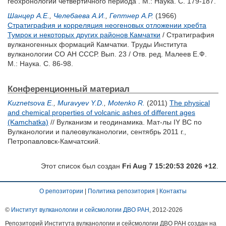
геохронологии четвертичного периода . М.: Наука. С. 179-187.
Шанцер А.Е.
,
Челебаева А.И.
,
Гептнер А.Р.
(1966)
Стратиграфия и корреляция неогеновых отложении хребта
Тумрок и некоторых других районов Камчатки
/ Стратиграфия
вулканогенных формаций Камчатки. Труды Института
вулканологии СО АН СССР. Вып. 23 / Отв. ред.
Малеев Е.Ф.
М.: Наука. С. 86-98.
Конференционный материал
Kuznetsova E.
,
Muravyev Y.D.
,
Motenko R.
(2011)
The physical
and chemical properties of volcanic ashes of different ages
(Kamchatka)
// Вулканизм и геодинамика. Мат-лы IY ВС по
Вулканологии и палеовулканологии, сентябрь 2011 г.,
Петропавловск-Камчатский.
Этот список был создан
Fri Aug 7 15:20:53 2026 +12
.
О репозитории
|
Политика репозитория
|
Контакты
©
Институт вулканологии и сейсмологии ДВО РАН
, 2012-
2026
Репозиторий Института вулканологии и сейсмологии ДВО РАН создан на