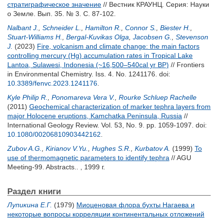
стратиграфическое значение
// Вестник КРАУНЦ. Серия: Науки
о Земле. Вып. 35. № 3. С. 87-102.
Nalbant J.
,
Schneider L.
,
Hamilton R.
,
Connor S.
,
Biester H.
,
Stuart-Williams H.
,
Bergal-Kuvikas Olga
,
Jacobsen G.
,
Stevenson
J.
(2023)
Fire, volcanism and climate change: the main factors
controlling mercury (Hg) accumulation rates in Tropical Lake
Lantoa, Sulawesi, Indonesia (~16,500–540cal yr BP)
// Frontiers
in Environmental Chemistry. Iss. 4. No. 1241176.
doi:
10.3389/fenvc.2023.1241176
.
Kyle Philip R.
,
Ponomareva Vera V.
,
Rourke Schluep Rachelle
(2011)
Geochemical characterization of marker tephra layers from
major Holocene eruptions, Kamchatka Peninsula, Russia
//
International Geology Review. Vol. 53, No. 9. pp. 1059-1097.
doi:
10.1080/00206810903442162
.
Zubov A.G.
,
Kirianov V.Yu.
,
Hughes S.R.
,
Kurbatov A.
(1999)
To
use of thermomagnetic parameters to identify tephra
// AGU
Meeting-99. Abstracts.. , 1999 г.
Раздел книги
Лупикина Е.Г.
(1979)
Миоценовая флора бухты Нагаева и
некоторые вопросы корреляции континентальных отложений