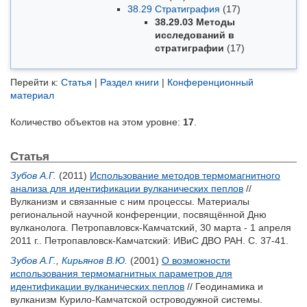
38.29 Стратиграфия
(17)
38.29.03 Методы
исследований в
стратиграфии
(17)
Перейти к:
Статья
|
Раздел книги
|
Конференционный
материал
Количество объектов на этом уровне:
17
.
Статья
Зубов А.Г.
(2011)
Использование методов термомагнитного
анализа для идентификации вулканических пеплов
//
Вулканизм и связанные с ним процессы. Материалы
региональной научной конференции, посвящённой Дню
вулканолога. Петропавловск-Камчатский, 30 марта - 1 апреля
2011 г.. Петропавловск-Камчатский: ИВиС ДВО РАН. С. 37-41.
Зубов А.Г.
,
Кирьянов В.Ю.
(2001)
О возможности
использования термомагнитных параметров для
идентификации вулканических пеплов
// Геодинамика и
вулканизм Курило-Камчатской островодужной системы.