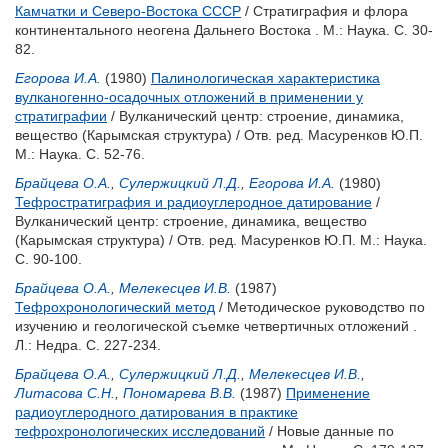
Камчатки и Северо-Востока СССР
/ Стратиграфия и флора
континентального неогена Дальнего Востока . М.: Наука. С. 30-
82.
Егорова И.А.
(1980)
Палинологическая характеристика
вулканогенно-осадочных отложений в применении у
стратиграфии
/ Вулканический центр: строение, динамика,
вещество (Карымская структура) / Отв. ред.
Масуренков Ю.П.
М.: Наука. С. 52-76.
Брайцева О.А.
,
Сулержицкий Л.Д.
,
Егорова И.А.
(1980)
Тефростратиграфия и радиоуглеродное датирование
/
Вулканический центр: строение, динамика, вещество
(Карымская структура) / Отв. ред.
Масуренков Ю.П.
М.: Наука.
С. 90-100.
Брайцева О.А.
,
Мелекесцев И.В.
(1987)
Тефрохронологический метод
/ Методическое руководство по
изучению и геологической съемке четвертичных отложений .
Л.: Недра. С. 227-234.
Брайцева О.А.
,
Сулержицкий Л.Д.
,
Мелекесцев И.В.
,
Литасова С.Н.
,
Пономарева В.В.
(1987)
Применение
радиоуглеродного датирования в практике
тефрохронологических исследований
/ Новые данные по