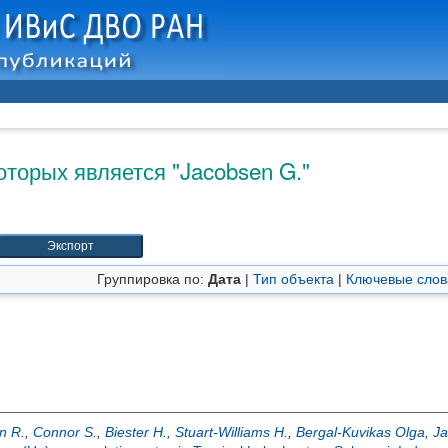
оторых является "
Jacobsen G.
"
Группировка по:
Дата
|
Тип объекта
|
Ключевые слов
n R.
,
Connor S.
,
Biester H.
,
Stuart-Williams H.
,
Bergal-Kuvikas Olga
,
Ja