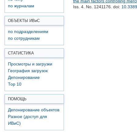
the main factors controlling mer
по журналам
Iss. 4. No. 1241176.
doi:
10.3389
ОБЪЕКТЫ ИВ
и
С
по подразделениям
по сотрудникам
СТАТИСТИКА
Просмотры и загрузки
География загрузок
Депонирование
Top 10
ПОМОЩЬ
Депонирование объектов
Разное (доступ для
ИВиС)