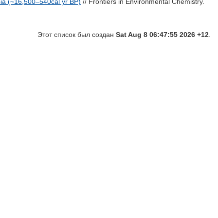
sia (~16,500–540cal yr BP)
// Frontiers in Environmental Chemistry.
Этот список был создан
Sat Aug 8 06:47:55 2026 +12
.