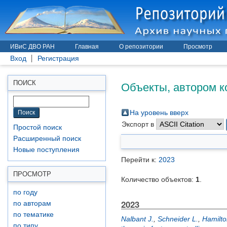
ИВиС ДВО РАН
Главная
О репозитории
Просмотр
Вход
Регистрация
Объекты, автором к
ПОИСК
На уровень вверх
Экспорт в
Простой поиск
Расширенный поиск
Новые поступления
Перейти к:
2023
ПРОСМОТР
Количество объектов:
1
.
по году
2023
по авторам
по тематике
Nalbant J.
,
Schneider L.
,
Hamilto
по типу