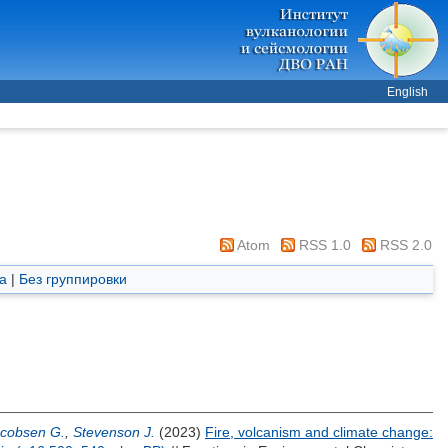
English
Atom
RSS 1.0
RSS 2.0
а
|
Без группировки
cobsen G.
,
Stevenson J.
(2023)
Fire, volcanism and climate change: