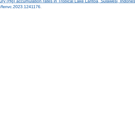
cury (Hg) accumulation rates in Tropical Lake Lantoa, Sulawesi, Indone
/fenvc.2023.1241176
.