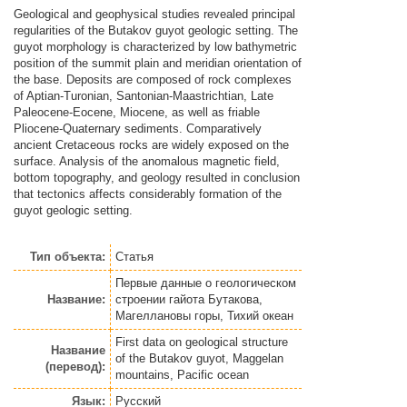
Geological and geophysical studies revealed principal
regularities of the Butakov guyot geologic setting. The
guyot morphology is characterized by low bathymetric
position of the summit plain and meridian orientation of
the base. Deposits are composed of rock complexes
of Aptian-Turonian, Santonian-Maastrichtiаn, Late
Paleocene-Eocene, Miocene, as well as friable
Pliocene-Quaternary sediments. Comparatively
ancient Cretaceous rocks are widely exposed on the
surface. Analysis of the anomalous magnetic field,
bottom topography, and geology resulted in conclusion
that tectonics affects considerably formation of the
guyot geologic setting.
Тип объекта:
Статья
Первые данные о геологическом
Название:
строении гайота Бутакова,
Магеллановы горы, Тихий океан
First data on geological structure
Название
of the Butakov guyot, Maggelan
(перевод):
mountains, Pacific ocean
Язык:
Русский