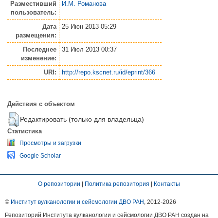
Разместивший
И.М. Романова
пользователь:
Дата
25 Июн 2013 05:29
размещения:
Последнее
31 Июл 2013 00:37
изменение:
URI:
http://repo.kscnet.ru/id/eprint/366
Действия с объектом
Редактировать (только для владельца)
Статистика
Просмотры и загрузки
Google Scholar
О репозитории
|
Политика репозитория
|
Контакты
©
Институт вулканологии и сейсмологии ДВО РАН
, 2012-
2026
Репозиторий Института вулканологии и сейсмологии ДВО РАН создан на