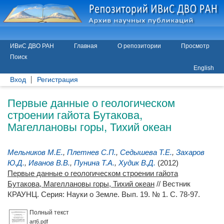
ИВиС ДВО РАН
Главная
О репозитории
Просмотр
Поиск
English
Вход
Регистрация
Первые данные о геологическом
строении гайота Бутакова,
Магеллановы горы, Тихий океан
Мельников М.Е.
,
Плетнев С.П.
,
Седышева Т.Е.
,
Захаров
Ю.Д.
,
Иванов В.В.
,
Пунина Т.А.
,
Худик В.Д.
(2012)
Первые данные о геологическом строении гайота
Бутакова, Магеллановы горы, Тихий океан
// Вестник
КРАУНЦ. Серия: Науки о Земле. Вып. 19. № 1. С. 78-97.
Полный текст
art6.pdf