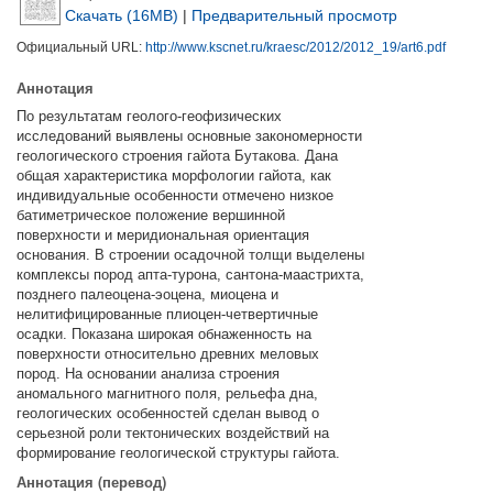
Скачать (16MB)
|
Предварительный просмотр
Официальный URL:
http://www.kscnet.ru/kraesc/2012/2012_19/art6.pdf
Аннотация
По результатам геолого-геофизических
исследований выявлены основные закономерности
геологического строения гайота Бутакова. Дана
общая характеристика морфологии гайота, как
индивидуальные особенности отмечено низкое
батиметрическое положение вершинной
поверхности и меридиональная ориентация
основания. В строении осадочной толщи выделены
комплексы пород апта-турона, сантона-маастрихта,
позднего палеоцена-эоцена, миоцена и
нелитифицированные плиоцен-четвертичные
осадки. Показана широкая обнаженность на
поверхности относительно древних меловых
пород. На основании анализа строения
аномального магнитного поля, рельефа дна,
геологических особенностей сделан вывод о
серьезной роли тектонических воздействий на
формирование геологической структуры гайота.
Аннотация (перевод)