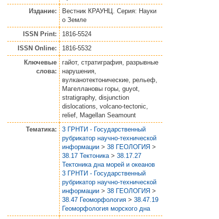
Издание:
Вестник КРАУНЦ. Серия: Науки
о Земле
ISSN Print:
1816-5524
ISSN Online:
1816-5532
Ключевые
гайот, стратиграфия, разрывные
слова:
нарушения,
вулканотектонические, рельеф,
Магеллановы горы, guyot,
stratigraphy, disjunction
dislocations, volcano-tectonic,
relief, Magellan Seamount
Тематика:
3 ГРНТИ - Государственный
рубрикатор научно-технической
информации
>
38 ГЕОЛОГИЯ
>
38.17 Тектоника
>
38.17.27
Тектоника дна морей и океанов
3 ГРНТИ - Государственный
рубрикатор научно-технической
информации
>
38 ГЕОЛОГИЯ
>
38.47 Геоморфология
>
38.47.19
Геоморфология морского дна