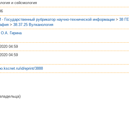
логия и сейсмология
06
 - Государственный рубрикатор научно-технической информации
>
38 Г
рафия
>
38.37.25 Вулканология
н. О.А. Гирина
2020 04:59
2020 04:59
po.kscnet.ru/id/eprint/3888
 владельца)