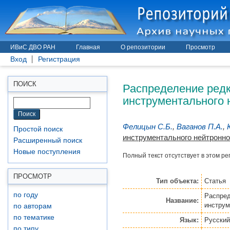
ИВиС ДВО РАН
Главная
О репозитории
Просмотр
Вход
Регистрация
Распределение редк
ПОИСК
инструментального 
Фелицын С.Б.
,
Ваганов П.А.
,
Простой поиск
инструментального нейтронно
Расширенный поиск
Новые поступления
Полный текст отсутствует в этом ре
ПРОСМОТР
Тип объекта:
Статья
по году
Распред
Название:
инструм
по авторам
по тематике
Язык:
Русский
по типу