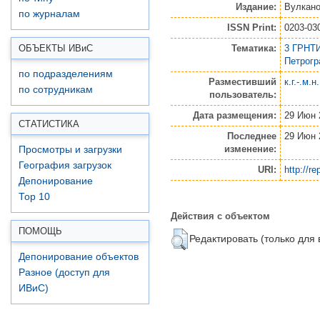
Издание:
Вулкано
по журналам
ISSN Print:
0203-03
Тематика:
3 ГРНТИ
ОБЪЕКТЫ ИВ
и
С
Петрог
по подразделениям
Разместивший
к.г.-.м.
по сотрудникам
пользователь:
Дата размещения:
29 Июн 
СТАТИСТИКА
Последнее
29 Июн 
изменение:
Просмотры и загрузки
География загрузок
URI:
http://re
Депонирование
Top 10
Действия с объектом
ПОМОЩЬ
Редактировать (только для
Депонирование объектов
Разное (доступ для
ИВиС)