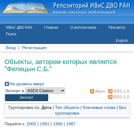
ИВиС ДВО РАН
Главная
О репозитории
Просмотр
Поиск
English
Вход
Регистрация
Объекты, автором которых является
"
Фелицын С.Б.
"
На уровень вверх
Экспорт в
Atom
RSS 1.0
RSS 2.0
Группировка по:
Дата
|
Тип объекта
|
Ключевые слова
|
Без
группировки
Перейти к:
2000
|
1991
|
1990
|
1987