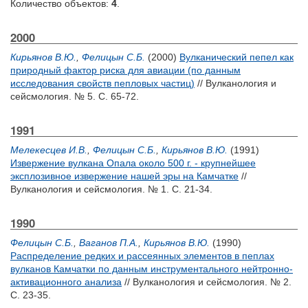
Количество объектов:
4
.
2000
Кирьянов В.Ю.
,
Фелицын С.Б.
(2000)
Вулканический пепел как
природный фактор риска для авиации (по данным
исследования свойств пепловых частиц)
// Вулканология и
сейсмология. № 5. С. 65-72.
1991
Мелекесцев И.В.
,
Фелицын С.Б.
,
Кирьянов В.Ю.
(1991)
Извержение вулкана Опала около 500 г. - крупнейшее
эксплозивное извержение нашей эры на Камчатке
//
Вулканология и сейсмология. № 1. С. 21-34.
1990
Фелицын С.Б.
,
Ваганов П.А.
,
Кирьянов В.Ю.
(1990)
Распределение редких и рассеянных элементов в пеплах
вулканов Камчатки по данным инструментального нейтронно-
активационного анализа
// Вулканология и сейсмология. № 2.
С. 23-35.