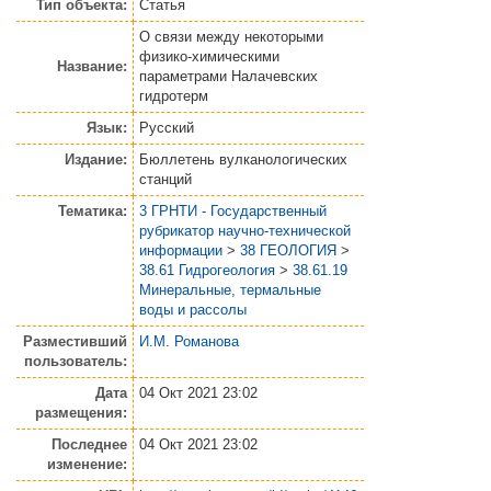
Тип объекта:
Статья
О связи между некоторыми
физико-химическими
Название:
параметрами Налачевских
гидротерм
Язык:
Русский
Издание:
Бюллетень вулканологических
станций
Тематика:
3 ГРНТИ - Государственный
рубрикатор научно-технической
информации
>
38 ГЕОЛОГИЯ
>
38.61 Гидрогеология
>
38.61.19
Минеральные, термальные
воды и рассолы
Разместивший
И.М. Романова
пользователь:
Дата
04 Окт 2021 23:02
размещения:
Последнее
04 Окт 2021 23:02
изменение: