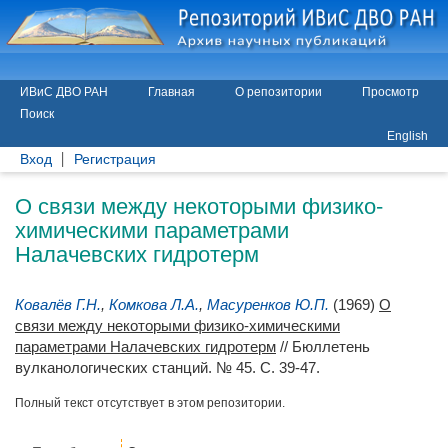
ИВиС ДВО РАН
Главная
О репозитории
Просмотр
Поиск
English
Вход
Регистрация
О связи между некоторыми физико-
химическими параметрами
Налачевских гидротерм
Ковалёв Г.Н.
,
Комкова Л.А.
,
Масуренков Ю.П.
(1969)
О
связи между некоторыми физико-химическими
параметрами Налачевских гидротерм
// Бюллетень
вулканологических станций. № 45. С. 39-47.
Полный текст отсутствует в этом репозитории.