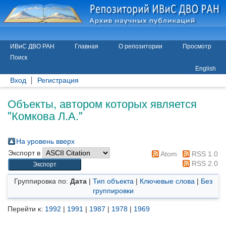
ИВиС ДВО РАН
Главная
О репозитории
Просмотр
Поиск
English
Вход
Регистрация
Объекты, автором которых является
"
Комкова Л.А.
"
На уровень вверх
Экспорт в
Atom
RSS 1.0
RSS 2.0
Группировка по:
Дата
|
Тип объекта
|
Ключевые слова
|
Без
группировки
Перейти к:
1992
|
1991
|
1987
|
1978
|
1969