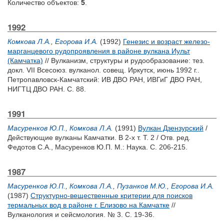
Количество объектов:
5
.
1992
Комкова Л.А.
,
Егорова И.А.
(1992)
Генезис и возраст железо-
марганцевого рудопроявления в районе вулкана Иульт
(Камчатка)
// Вулканизм, структуры и рудообразование: тез.
докл. VII Всесоюз. вулканол. совещ. Иркутск, июнь 1992 г..
Петропавловск-Камчатский: ИВ ДВО РАН, ИВГиГ ДВО РАН,
НИГТЦ ДВО РАН. С. 88.
1991
Масуренков Ю.П.
,
Комкова Л.А.
(1991)
Вулкан Дзензурский
/
Действующие вулканы Камчатки. В 2-х т. Т. 2 / Отв. ред.
Федотов С.А.
,
Масуренков Ю.П.
М.: Наука. С. 206-215.
1987
Масуренков Ю.П.
,
Комкова Л.А.
,
Пузанков М.Ю.
,
Егорова И.А.
(1987)
Структурно-вещественные критерии для поисков
термальных вод в районе г. Елизово на Камчатке
//
Вулканология и сейсмология. № 3. С. 19-36.