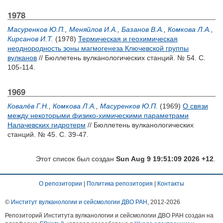
1978
Масуренков Ю.П.
,
Меняйлов И.А.
,
Базанов В.А.
,
Комкова Л.А.
,
Кирсанов И.Т.
(1978)
Термическая и геохимическая
неоднородность зоны магмогенеза Ключевской группы
вулканов
// Бюллетень вулканологических станций. № 54. С.
105-114.
1969
Ковалёв Г.Н.
,
Комкова Л.А.
,
Масуренков Ю.П.
(1969)
О связи
между некоторыми физико-химическими параметрами
Налачевских гидротерм
// Бюллетень вулканологических
станций. № 45. С. 39-47.
Этот список был создан
Sun Aug 9 19:51:09 2026 +12
.
О репозитории
|
Политика репозитория
|
Контакты
©
Институт вулканологии и сейсмологии ДВО РАН
, 2012-
2026
Репозиторий Института вулканологии и сейсмологии ДВО РАН создан на