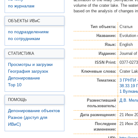
volume of the crater lake. The water
по журналам
based on the analysis of changes i
ОБЪЕКТЫ ИВ
и
С
Тип объекта:
Статья
по подразделениям
Название:
Evolution
по сотрудникам
Язык:
English
Издание:
Journal o
СТАТИСТИКА
ISSN Print:
0377-0273
Просмотры и загрузки
Ключевые слова:
Crater La
География загрузок
Депонирование
Тематика:
3 ГРНТИ 
Top 10
38.33.19 
1 Вулкан
ПОМОЩЬ
Разместивший
Д.В. Мел
пользователь:
Депонирование объектов
Дата размещения:
21 Июн 20
Разное (доступ для
Последнее
21 Июн 20
ИВиС)
изменение: