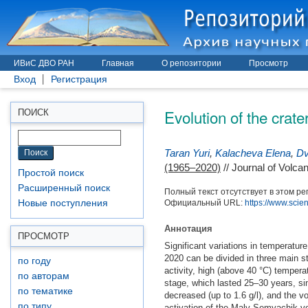
ИВиС ДВО РАН
Главная
О репозитории
Просмотр
Вход
Регистрация
Evolution of the cra
ПОИСК
Taran Yuri
,
Kalacheva Elena
,
Dv
(1965–2020)
// Journal of Volc
Простой поиск
Расширенный поиск
Полный текст отсутствует в этом ре
Официальный URL:
https://www.scien
Новые поступления
Аннотация
ПРОСМОТР
Significant variations in temperatu
2020 can be divided in three main s
по году
activity, high (above 40 °C) temperat
по авторам
stage, which lasted 25–30 years, sin
по тематике
decreased (up to 1.6 g/l), and the v
по типу
activation of the Maly Semyachik vo