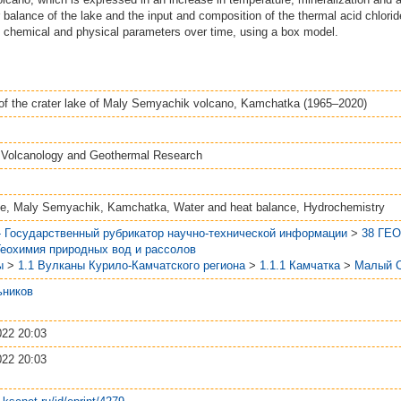
 balance of the lake and the input and composition of the thermal acid chlorid
n chemical and physical parameters over time, using a box model.
 of the crater lake of Maly Semyachik volcano, Kamchatka (1965–2020)
f Volcanology and Geothermal Research
ke, Maly Semyachik, Kamchatka, Water and heat balance, Hydrochemistry
- Государственный рубрикатор научно-технической информации
>
38 ГЕ
Геохимия природных вод и рассолов
ы
>
1.1 Вулканы Курило-Камчатского региона
>
1.1.1 Камчатка
>
Малый 
ьников
22 20:03
22 20:03