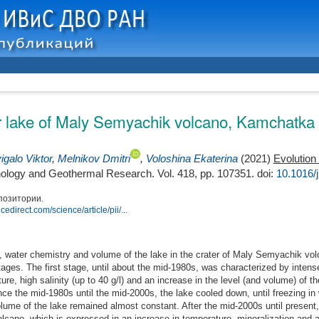
ter lake of Maly Semyachik volcano, Kamchatk
igalo Viktor
,
Melnikov Dmitri
,
Voloshina Ekaterina
(2021)
Evolution
anology and Geothermal Research. Vol. 418, pp. 107351.
doi:
10.1016/
позитории.
cedirect.com/science/article/pii/...
re, water chemistry and volume of the lake in the crater of Maly Semyachik v
tages. The first stage, until about the mid-1980s, was characterized by inten
ure, high salinity (up to 40 g/l) and an increase in the level (and volume) of t
ce the mid-1980s until the mid-2000s, the lake cooled down, until freezing in w
olume of the lake remained almost constant. After the mid-2000s until present, 
lcano, which is expressed in an increase in temperature, mineralization and a