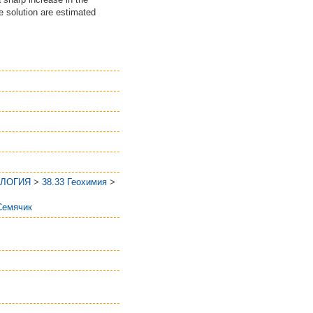
e solution are estimated
ОЛОГИЯ
>
38.33 Геохимия
>
Семячик