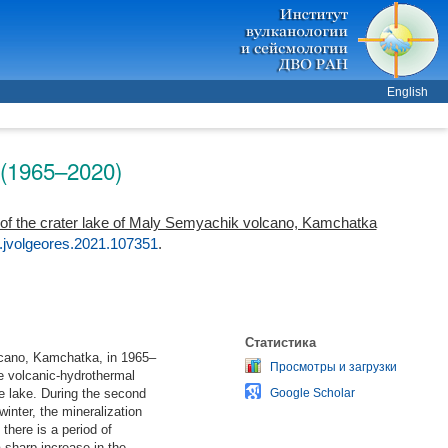
English
a (1965–2020)
 of the crater lake of Maly Semyachik volcano, Kamchatka
j.jvolgeores.2021.107351
.
Статистика
olcano, Kamchatka, in 1965–
Просмотры и загрузки
se volcanic-hydrothermal
he lake. During the second
Google Scholar
inter, the mineralization
there is a period of
 sharp increase in the