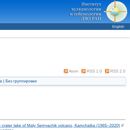
English
Atom
RSS 1.0
RSS 2.0
а
|
Без группировки
he crater lake of Maly Semyachik volcano, Kamchatka (1965–2020)
//