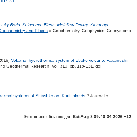
1.107351
.
vsky Boris
,
Kalacheva Elena
,
Melnikov Dmitry
,
Kazahaya
 Geochemistry and Fluxes
// Geochemistry, Geophysics, Geosystems.
2016)
Volcano–hydrothermal system of Ebeko volcano, Paramushir,
 and Geothermal Research. Vol. 310, pp. 118-131.
doi:
hermal systems of Shiashkotan, Kuril Islands
// Journal of
Этот список был создан
Sat Aug 8 09:46:34 2026 +12
.