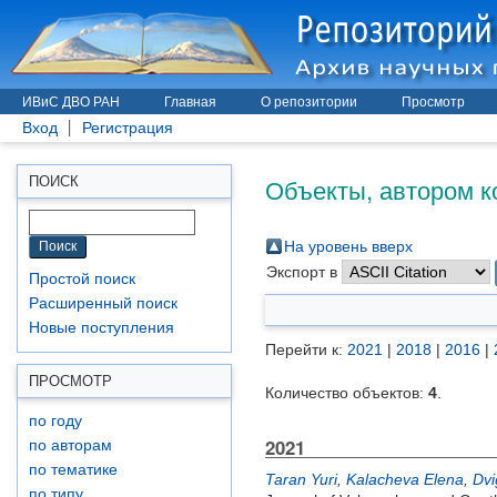
ИВиС ДВО РАН
Главная
О репозитории
Просмотр
Вход
Регистрация
Объекты, автором к
ПОИСК
На уровень вверх
Экспорт в
Простой поиск
Расширенный поиск
Новые поступления
Перейти к:
2021
|
2018
|
2016
|
ПРОСМОТР
Количество объектов:
4
.
по году
2021
по авторам
по тематике
Taran Yuri
,
Kalacheva Elena
,
Dvi
по типу