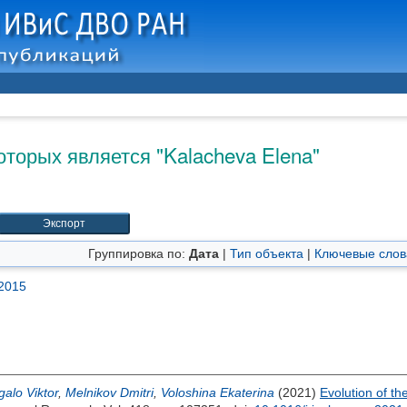
оторых является "
Kalacheva Elena
"
Группировка по:
Дата
|
Тип объекта
|
Ключевые слов
2015
galo Viktor
,
Melnikov Dmitri
,
Voloshina Ekaterina
(2021)
Evolution of t