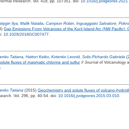
hermal Research. Vol. 418, pp. 107351.
doi:
10.1016/j.jvolgeores.202
lygin Ilya
,
Malik Natalia
,
Campion Robin
,
Inguaggiato Salvatore
,
Pokro
8)
Gas Emissions From Volcanoes of the Kuril Island Arc (NW Pacific):
i:
10.1029/2018GC007477
.
enko Tatiana
,
Hattori Keiko
,
Kotenko Leonid
,
Solis-Pichardo Gabriela
(
olute fluxes of magmatic chlorine and sulfur
// Journal of Volcanology
6
.
enko Tatiana
(2015)
Geochemistry and solute fluxes of volcano-hydrot
arch. Vol. 296, pp. 40-54.
doi:
10.1016/j.jvolgeores.2015.03.010
.