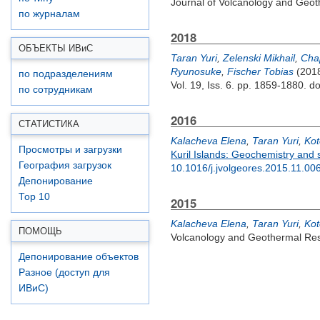
Journal of Volcanology and Geot
по журналам
2018
ОБЪЕКТЫ ИВ
и
С
Taran Yuri
,
Zelenski Mikhail
,
Chap
Ryunosuke
,
Fischer Tobias
(201
по подразделениям
Vol. 19, Iss. 6. pp. 1859-1880.
do
по сотрудникам
2016
СТАТИСТИКА
Kalacheva Elena
,
Taran Yuri
,
Kot
Просмотры и загрузки
Kuril Islands: Geochemistry and s
География загрузок
10.1016/j.jvolgeores.2015.11.00
Депонирование
Top 10
2015
Kalacheva Elena
,
Taran Yuri
,
Kot
ПОМОЩЬ
Volcanology and Geothermal Rese
Депонирование объектов
Разное (доступ для
ИВиС)