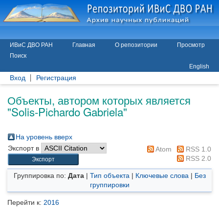
ИВиС ДВО РАН
Главная
О репозитории
Просмотр
Поиск
English
Вход
Регистрация
Объекты, автором которых является
"
Solis-Pichardo Gabriela
"
На уровень вверх
Экспорт в
Atom
RSS 1.0
RSS 2.0
Группировка по:
Дата
|
Тип объекта
|
Ключевые слова
|
Без
группировки
Перейти к:
2016