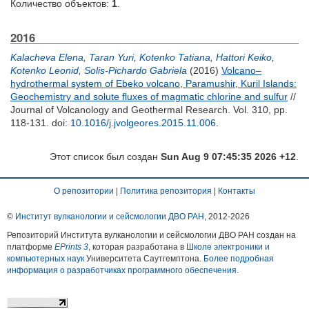
Количество объектов:
1
.
2016
Kalacheva Elena
,
Taran Yuri
,
Kotenko Tatiana
,
Hattori Keiko
,
Kotenko Leonid
,
Solis-Pichardo Gabriela
(2016)
Volcano–
hydrothermal system of Ebeko volcano, Paramushir, Kuril Islands:
Geochemistry and solute fluxes of magmatic chlorine and sulfur
//
Journal of Volcanology and Geothermal Research. Vol. 310, pp.
118-131.
doi:
10.1016/j.jvolgeores.2015.11.006
.
Этот список был создан
Sun Aug 9 07:45:35 2026 +12
.
О репозитории
|
Политика репозитория
|
Контакты
©
Институт вулканологии и сейсмологии ДВО РАН
, 2012-
2026
Репозиторий Института вулканологии и сейсмологии ДВО РАН создан на
платформе
EPrints 3
, которая разработана в
Школе электроники и
компьютерных наук
Университета Саутгемптона.
Более подробная
информация о разработчиках программного обеспечения
.