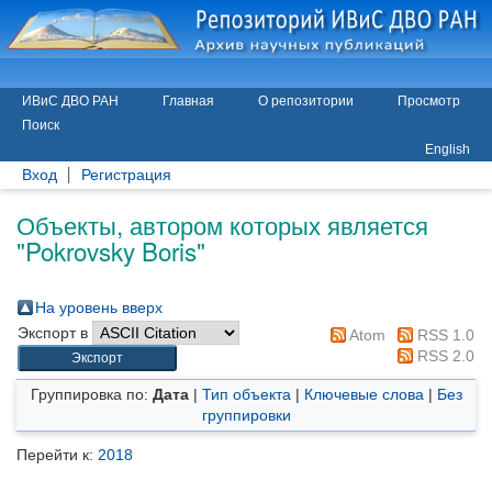
ИВиС ДВО РАН
Главная
О репозитории
Просмотр
Поиск
English
Вход
Регистрация
Объекты, автором которых является
"
Pokrovsky Boris
"
На уровень вверх
Экспорт в
Atom
RSS 1.0
RSS 2.0
Группировка по:
Дата
|
Тип объекта
|
Ключевые слова
|
Без
группировки
Перейти к:
2018