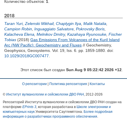
Количество объектов:
1
.
2018
Taran Yuri
,
Zelenski Mikhail
,
Chaplygin Ilya
,
Malik Natalia
,
Campion Robin
,
Inguaggiato Salvatore
,
Pokrovsky Boris
,
Kalacheva Elena
,
Melnikov Dmitry
,
Kazahaya Ryunosuke
,
Fischer
Tobias
(2018)
Gas Emissions From Volcanoes of the Kuril Island
Arc (NW Pacific): Geochemistry and Fluxes
// Geochemistry,
Geophysics, Geosystems. Vol. 19, Iss. 6. pp. 1859-1880.
doi:
10.1029/2018GC007477
.
Этот список был создан
Sun Aug 9 05:22:42 2026 +12
.
О репозитории
|
Политика репозитория
|
Контакты
©
Институт вулканологии и сейсмологии ДВО РАН
, 2012-
2026
Репозиторий Института вулканологии и сейсмологии ДВО РАН создан на
платформе
EPrints 3
, которая разработана в
Школе электроники и
компьютерных наук
Университета Саутгемптона.
Более подробная
информация о разработчиках программного обеспечения
.