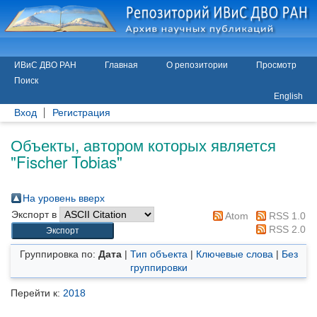
ИВиС ДВО РАН
Главная
О репозитории
Просмотр
Поиск
English
Вход
Регистрация
Объекты, автором которых является
"
Fischer Tobias
"
На уровень вверх
Экспорт в
Atom
RSS 1.0
RSS 2.0
Группировка по:
Дата
|
Тип объекта
|
Ключевые слова
|
Без
группировки
Перейти к:
2018