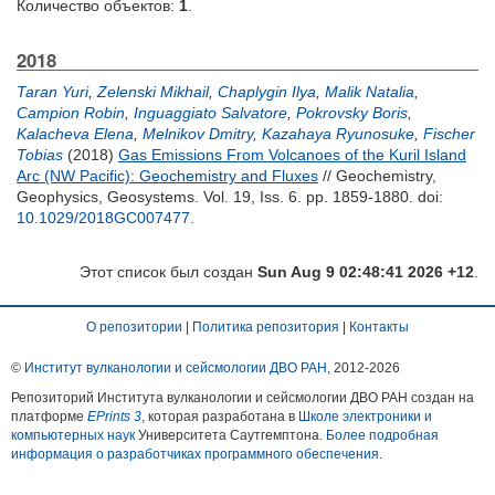
Количество объектов:
1
.
2018
Taran Yuri
,
Zelenski Mikhail
,
Chaplygin Ilya
,
Malik Natalia
,
Campion Robin
,
Inguaggiato Salvatore
,
Pokrovsky Boris
,
Kalacheva Elena
,
Melnikov Dmitry
,
Kazahaya Ryunosuke
,
Fischer
Tobias
(2018)
Gas Emissions From Volcanoes of the Kuril Island
Arc (NW Pacific): Geochemistry and Fluxes
// Geochemistry,
Geophysics, Geosystems. Vol. 19, Iss. 6. pp. 1859-1880.
doi:
10.1029/2018GC007477
.
Этот список был создан
Sun Aug 9 02:48:41 2026 +12
.
О репозитории
|
Политика репозитория
|
Контакты
©
Институт вулканологии и сейсмологии ДВО РАН
, 2012-
2026
Репозиторий Института вулканологии и сейсмологии ДВО РАН создан на
платформе
EPrints 3
, которая разработана в
Школе электроники и
компьютерных наук
Университета Саутгемптона.
Более подробная
информация о разработчиках программного обеспечения
.