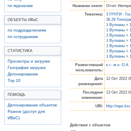
Название книги:
Отчет Импера
по журналам
Тематика:
3 ГРНТИ - Го
36.29 Топогр
ОБЪЕКТЫ ИВ
и
С
1 Вулканы
>
1 Вулканы
>
по подразделениям
1 Вулканы
>
по сотрудникам
1 Вулканы
>
1 Вулканы
>
СТАТИСТИКА
1 Вулканы
>
1 Вулканы
>
Просмотры и загрузки
Разместивший
к.г.-.м.н. О.А
География загрузок
пользователь:
Депонирование
Дата
12 Окт 2022 0
Top 10
размещения:
Последнее
13 Окт 2022 0
ПОМОЩЬ
изменение:
Депонирование объектов
URI:
http://repo.ksc
Разное (доступ для
ИВиС)
Действия с объектом