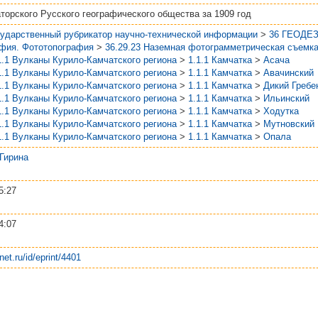
торского Русского географического общества за 1909 год
сударственный рубрикатор научно-технической информации
>
36 ГЕОДЕ
афия. Фототопография
>
36.29.23 Наземная фотограмметрическая съемк
1.1 Вулканы Курило-Камчатского региона
>
1.1.1 Камчатка
>
Асача
1.1 Вулканы Курило-Камчатского региона
>
1.1.1 Камчатка
>
Авачинский
1.1 Вулканы Курило-Камчатского региона
>
1.1.1 Камчатка
>
Дикий Гребе
1.1 Вулканы Курило-Камчатского региона
>
1.1.1 Камчатка
>
Ильинский
1.1 Вулканы Курило-Камчатского региона
>
1.1.1 Камчатка
>
Ходутка
1.1 Вулканы Курило-Камчатского региона
>
1.1.1 Камчатка
>
Мутновский
1.1 Вулканы Курило-Камчатского региона
>
1.1.1 Камчатка
>
Опала
. Гирина
5:27
4:07
net.ru/id/eprint/4401