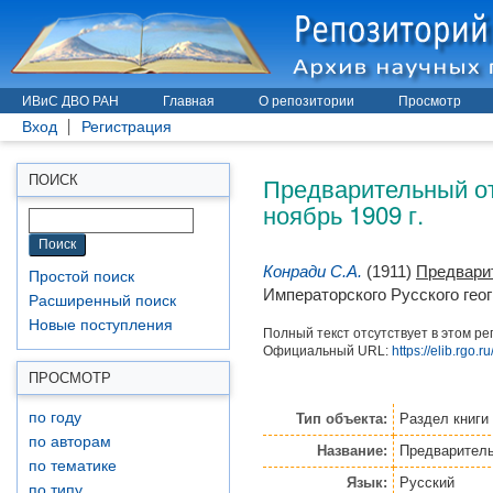
ИВиС ДВО РАН
Главная
О репозитории
Просмотр
Вход
Регистрация
Предварительный отч
ПОИСК
ноябрь 1909 г.
Конради С.А.
(1911)
Предварит
Простой поиск
Императорского Русского геогр
Расширенный поиск
Новые поступления
Полный текст отсутствует в этом ре
Официальный URL:
https://elib.rgo
ПРОСМОТР
по году
Тип объекта:
Раздел книги
по авторам
Название:
Предварительн
по тематике
Язык:
Русский
по типу