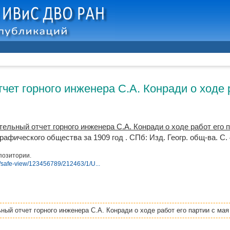
ет горного инженера С.А. Конради о ходе р
ельный отчет горного инженера С.А. Конради о ходе работ его пар
афического общества за 1909 год . СПб: Изд. Геогр. общ-ва. С. 
позитории.
.ru/safe-view/123456789/212463/1/U...
ый отчет горного инженера С.А. Конради о ходе работ его партии с мая 1