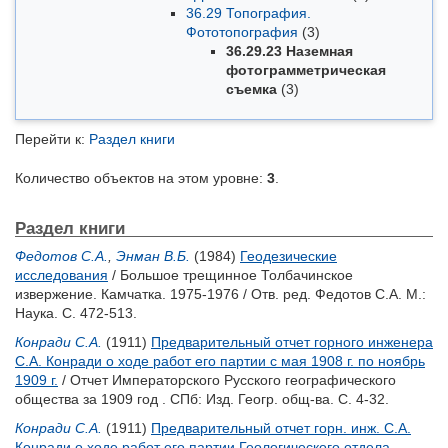
36.29 Топография.
Фототопография
(3)
36.29.23 Наземная
фотограмметрическая
съемка
(3)
Перейти к:
Раздел книги
Количество объектов на этом уровне:
3
.
Раздел книги
Федотов С.А.
,
Энман В.Б.
(1984)
Геодезические
исследования
/ Большое трещинное Толбачинское
извержение. Камчатка. 1975-1976 / Отв. ред.
Федотов С.А.
М.:
Наука. С. 472-513.
Конради С.А.
(1911)
Предварительный отчет горного инженера
С.А. Конради о ходе работ его партии с мая 1908 г. по ноябрь
1909 г.
/ Отчет Императорского Русского географического
общества за 1909 год . СПб: Изд. Геогр. общ-ва. С. 4-32.
Конради С.А.
(1911)
Предварительный отчет горн. инж. С.А.
Конради о ходе работ его партии Геологического отдела