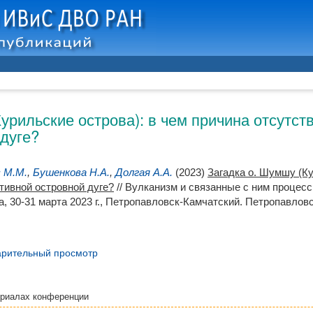
урильские острова): в чем причина отсутст
 дуге?
 М.М.
,
Бушенкова Н.А.
,
Долгая А.А.
(2023)
Загадка о. Шумшу (Ку
тивной островной дуге?
// Вулканизм и связанные с ним процес
, 30-31 марта 2023 г., Петропавловск-Камчатский. Петропавлов
рительный просмотр
ериалах конференции