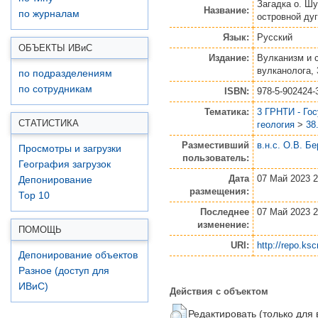
Загадка о. Шу
Название:
по журналам
островной ду
Язык:
Русский
ОБЪЕКТЫ ИВ
и
С
Издание:
Вулканизм и 
вулканолога, 
по подразделениям
по сотрудникам
ISBN:
978-5-902424-
Тематика:
3 ГРНТИ - Го
СТАТИСТИКА
геология
>
38
Разместивший
в.н.с. О.В. Б
Просмотры и загрузки
пользователь:
География загрузок
Дата
07 Май 2023 2
Депонирование
размещения:
Top 10
Последнее
07 Май 2023 2
изменение:
ПОМОЩЬ
URI:
http://repo.ksc
Депонирование объектов
Разное (доступ для
ИВиС)
Действия с объектом
Редактировать (только для