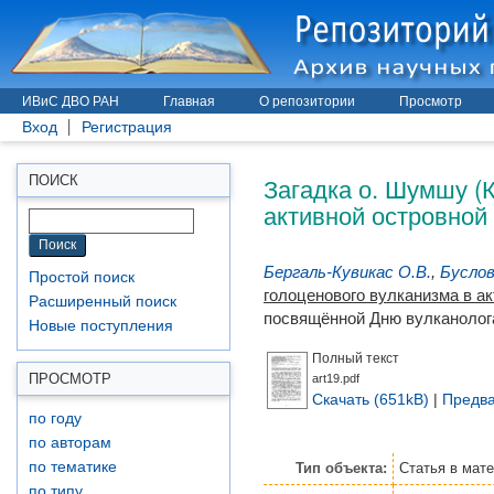
ИВиС ДВО РАН
Главная
О репозитории
Просмотр
Вход
Регистрация
Загадка о. Шумшу (К
ПОИСК
активной островной
Бергаль-Кувикас О.В.
,
Буслов
Простой поиск
голоценового вулканизма в ак
Расширенный поиск
посвящённой Дню вулканолога
Новые поступления
Полный текст
ПРОСМОТР
art19.pdf
Скачать (651kB)
|
Предва
по году
по авторам
по тематике
Тип объекта:
Статья
в мат
по типу