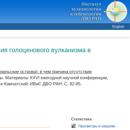
English
вия голоценового вулканизма в
рильские острова): в чем причина отсутствия
сы. Материалы XXVI ежегодной научной конференции,
ск-Камчатский: ИВиС ДВО РАН. С. 82-85.
Статистика
Просмотры и загрузки