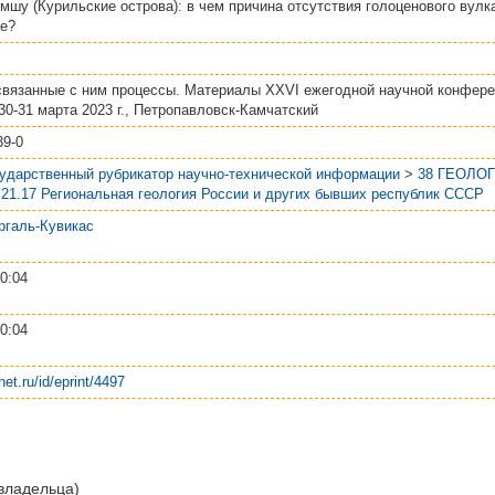
мшу (Курильские острова): в чем причина отсутствия голоценового вулк
ге?
связанные с ним процессы. Материалы XXVI ежегодной научной конфер
30-31 марта 2023 г., Петропавловск-Камчатский
39-0
сударственный рубрикатор научно-технической информации
>
38 ГЕОЛО
.21.17 Региональная геология России и других бывших республик СССР
ергаль-Кувикас
0:04
0:04
net.ru/id/eprint/4497
 владельца)