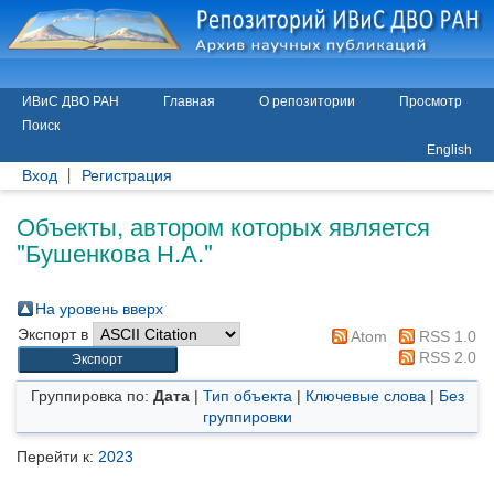
ИВиС ДВО РАН
Главная
О репозитории
Просмотр
Поиск
English
Вход
Регистрация
Объекты, автором которых является
"
Бушенкова Н.А.
"
На уровень вверх
Экспорт в
Atom
RSS 1.0
RSS 2.0
Группировка по:
Дата
|
Тип объекта
|
Ключевые слова
|
Без
группировки
Перейти к:
2023