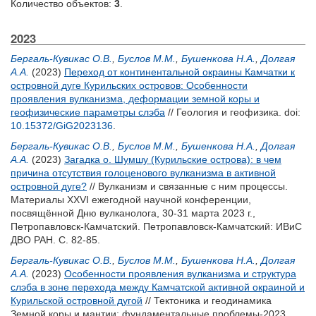
Количество объектов:
3
.
2023
Бергаль-Кувикас О.В.
,
Буслов М.М.
,
Бушенкова Н.А.
,
Долгая
А.А.
(2023)
Переход от континентальной окраины Камчатки к
островной дуге Курильских островов: Особенности
проявления вулканизма, деформации земной коры и
геофизические параметры слэба
// Геология и геофизика.
doi:
10.15372/GiG2023136
.
Бергаль-Кувикас О.В.
,
Буслов М.М.
,
Бушенкова Н.А.
,
Долгая
А.А.
(2023)
Загадка о. Шумшу (Курильские острова): в чем
причина отсутствия голоценового вулканизма в активной
островной дуге?
// Вулканизм и связанные с ним процессы.
Материалы XXVI ежегодной научной конференции,
посвящённой Дню вулканолога, 30-31 марта 2023 г.,
Петропавловск-Камчатский. Петропавловск-Камчатский: ИВиС
ДВО РАН. С. 82-85.
Бергаль-Кувикас О.В.
,
Буслов М.М.
,
Бушенкова Н.А.
,
Долгая
А.А.
(2023)
Особенности проявления вулканизма и структура
слэба в зоне перехода между Камчатской активной окраиной и
Курильской островной дугой
// Тектоника и геодинамика
Земной коры и мантии: фундаментальные проблемы-2023.