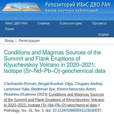
ИВиС ДВО РАН
Главная
О репозитории
Просмотр
Поиск
English
Вход
Регистрация
Conditions and Magmas Sources of the
Summit and Flank Eruptions of
Klyuchevskoy Volcano in 2020–2021:
Isotope (Sr–Nd–Pb–O)-geochemical data
Cherkashin Roman
,
Bergal-Kuvikas Olga
,
Chugaev Andrey
,
Larionova Yulia
,
Bindeman Ilya
,
Khomchanovsky Anton
,
Plutahina Ekaterina
(2023)
Conditions and Magmas Sources
of the Summit and Flank Eruptions of Klyuchevskoy Volcano
in 2020–2021: Isotope (Sr–Nd–Pb–O)-geochemical data
//
Petrology. Iss. 31. No. 3.
doi:
10.1134/S0869591123030037
.