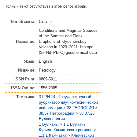
Полный текст отсутствует в этом репозитории.
Тип объекта:
Статья
Conditions and Magmas Sources
of the Summit and Flank
Название:
Eruptions of Klyuchevskoy
Volcano in 2020–2021: Isotope
(Sr–Nd–Pb–O)-geochemical data
Язык:
English
Издание:
Petrology
ISSN Print:
0869-5911
ISSN Online:
1556-2085
Тематика:
3 ГРНТИ - Государственный
рубрикатор научно-технической
информации
>
38 ГЕОЛОГИЯ
>
38.37 Петрография
>
38.37.25
Вулканология
1 Вулканы
>
1.1 Вулканы
Курило-Камчатского региона
>
1.1.1 Камчатка
>
Ключевской