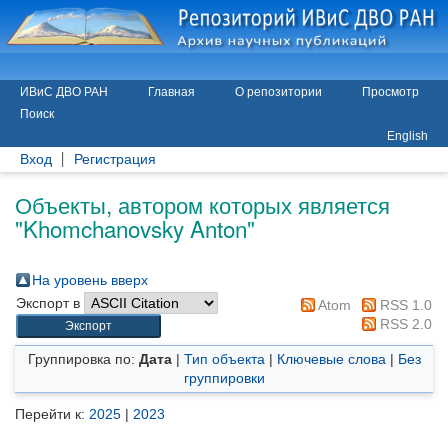
ИВиС ДВО РАН
Главная
О репозитории
Просмотр
Поиск
English
Вход
Регистрация
Объекты, автором которых является
"
Khomchanovsky Anton
"
На уровень вверх
Экспорт в
Atom
RSS 1.0
RSS 2.0
Группировка по:
Дата
|
Тип объекта
|
Ключевые слова
|
Без
группировки
Перейти к:
2025
|
2023