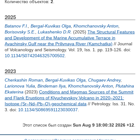
Количество объектов:
2
.
2025
Batanov F.I.
,
Bergal-Kuvikas Olga
,
Khomchanovsky Anton
,
Borisovsky S.E.
,
Lukashenko D.R.
(2025)
The Structural Features
and Development of the Marine Accumulative Terrace in
Avachinsky Gulf near the Prilivnaya River (Kamchatka)
// Journal
of Volcanology and Seismology. Vol. 19, Iss. 1. pp. 119-126.
doi:
10.1134/S0742046325700502
.
2023
Cherkashin Roman
,
Bergal-Kuvikas Olga
,
Chugaev Andrey
,
Larionova Yulia
,
Bindeman Ilya
,
Khomchanovsky Anton
,
Plutahina
Ekaterina
(2023)
Conditions and Magmas Sources of the Summit
and Flank Eruptions of Klyuchevskoy Volcano in 2020–2021:
Isotope (Sr–Nd–Pb–O)-geochemical data
// Petrology. Iss. 31. No.
3.
doi:
10.1134/S0869591123030037
.
Этот список был создан
Sun Aug 9 18:00:32 2026 +12
.