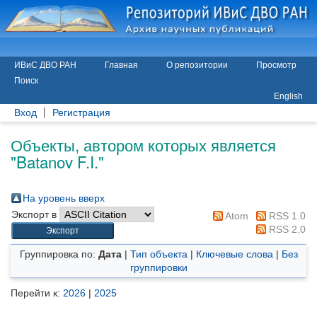
ИВиС ДВО РАН
Главная
О репозитории
Просмотр
Поиск
English
Вход
Регистрация
Объекты, автором которых является
"
Batanov F.I.
"
На уровень вверх
Экспорт в
Atom
RSS 1.0
RSS 2.0
Группировка по:
Дата
|
Тип объекта
|
Ключевые слова
|
Без
группировки
Перейти к:
2026
|
2025