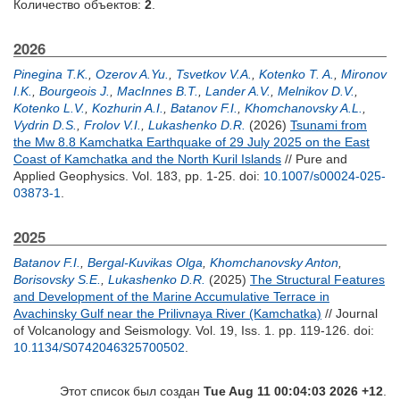
Количество объектов:
2
.
2026
Pinegina T.K.
,
Ozerov A.Yu.
,
Tsvetkov V.A.
,
Kotenko T. A.
,
Mironov
I.K.
,
Bourgeois J.
,
MacInnes B.T.
,
Lander A.V.
,
Melnikov D.V.
,
Kotenko L.V.
,
Kozhurin A.I.
,
Batanov F.I.
,
Khomchanovsky A.L.
,
Vydrin D.S.
,
Frolov V.I.
,
Lukashenko D.R.
(2026)
Tsunami from
the Mw 8.8 Kamchatka Earthquake of 29 July 2025 on the East
Coast of Kamchatka and the North Kuril Islands
// Pure and
Applied Geophysics. Vol. 183, pp. 1-25.
doi:
10.1007/s00024-025-
03873-1
.
2025
Batanov F.I.
,
Bergal-Kuvikas Olga
,
Khomchanovsky Anton
,
Borisovsky S.E.
,
Lukashenko D.R.
(2025)
The Structural Features
and Development of the Marine Accumulative Terrace in
Avachinsky Gulf near the Prilivnaya River (Kamchatka)
// Journal
of Volcanology and Seismology. Vol. 19, Iss. 1. pp. 119-126.
doi:
10.1134/S0742046325700502
.
Этот список был создан
Tue Aug 11 00:04:03 2026 +12
.