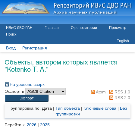
ИВиС ДВО РАН
Главная
О репозитории
Просмотр
Поиск
English
Вход
Регистрация
Объекты, автором которых является
"
Kotenko T. A.
"
На уровень вверх
Экспорт в
Atom
RSS 1.0
RSS 2.0
Группировка по:
Дата
|
Тип объекта
|
Ключевые слова
|
Без
группировки
Перейти к:
2026
|
2025