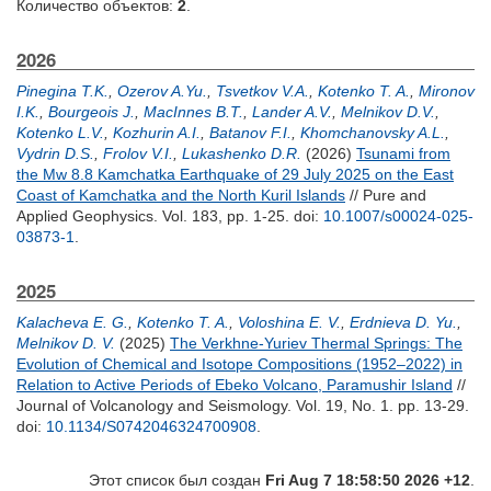
Количество объектов:
2
.
2026
Pinegina T.K.
,
Ozerov A.Yu.
,
Tsvetkov V.A.
,
Kotenko T. A.
,
Mironov
I.K.
,
Bourgeois J.
,
MacInnes B.T.
,
Lander A.V.
,
Melnikov D.V.
,
Kotenko L.V.
,
Kozhurin A.I.
,
Batanov F.I.
,
Khomchanovsky A.L.
,
Vydrin D.S.
,
Frolov V.I.
,
Lukashenko D.R.
(2026)
Tsunami from
the Mw 8.8 Kamchatka Earthquake of 29 July 2025 on the East
Coast of Kamchatka and the North Kuril Islands
// Pure and
Applied Geophysics. Vol. 183, pp. 1-25.
doi:
10.1007/s00024-025-
03873-1
.
2025
Kalacheva E. G.
,
Kotenko T. A.
,
Voloshina E. V.
,
Erdnieva D. Yu.
,
Melnikov D. V.
(2025)
The Verkhne-Yuriev Thermal Springs: The
Evolution of Chemical and Isotope Compositions (1952–2022) in
Relation to Active Periods of Ebeko Volcano, Paramushir Island
//
Journal of Volcanology and Seismology. Vol. 19, No. 1. pp. 13-29.
doi:
10.1134/S0742046324700908
.
Этот список был создан
Fri Aug 7 18:58:50 2026 +12
.