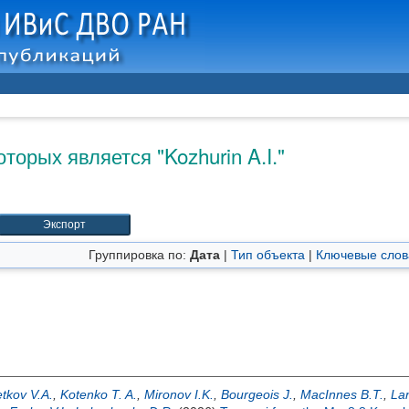
оторых является "
Kozhurin A.I.
"
Группировка по:
Дата
|
Тип объекта
|
Ключевые слов
tkov V.A.
,
Kotenko T. A.
,
Mironov I.K.
,
Bourgeois J.
,
MacInnes B.T.
,
Lan