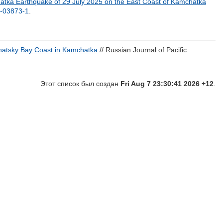
tka Earthquake of 29 July 2025 on the East Coast of Kamchatka
-03873-1
.
hatsky Bay Coast in Kamchatka
// Russian Journal of Pacific
Этот список был создан
Fri Aug 7 23:30:41 2026 +12
.