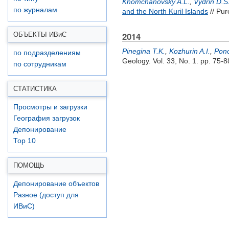
Khomchanovsky A.L.
,
Vydrin D.S
по журналам
and the North Kuril Islands
// Pur
2014
ОБЪЕКТЫ ИВ
и
С
Pinegina T.K.
,
Kozhurin A.I.
,
Pon
по подразделениям
Geology. Vol. 33, No. 1. pp. 75-
по сотрудникам
СТАТИСТИКА
Просмотры и загрузки
География загрузок
Депонирование
Top 10
ПОМОЩЬ
Депонирование объектов
Разное (доступ для
ИВиС)