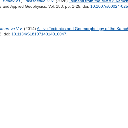
.
,
Frolov V.I.
,
Lukashenko D.R.
(2026)
Tsunami from the Mw 8.8 Kamcha
e and Applied Geophysics. Vol. 183, pp. 1-25.
doi:
10.1007/s00024-025
omareva V.V.
(2014)
Active Tectonics and Geomorphology of the Kamc
88.
doi:
10.1134/S1819714014010047
.