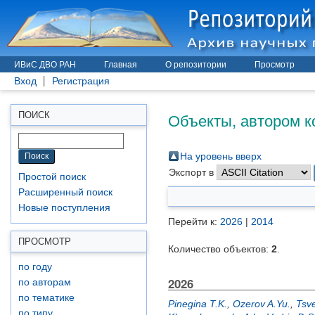
ИВиС ДВО РАН
Главная
О репозитории
Просмотр
Вход
Регистрация
Объекты, автором к
ПОИСК
На уровень вверх
Экспорт в
Простой поиск
Расширенный поиск
Новые поступления
Перейти к:
2026
|
2014
ПРОСМОТР
Количество объектов:
2
.
по году
2026
по авторам
по тематике
Pinegina T.K.
,
Ozerov A.Yu.
,
Tsve
по типу