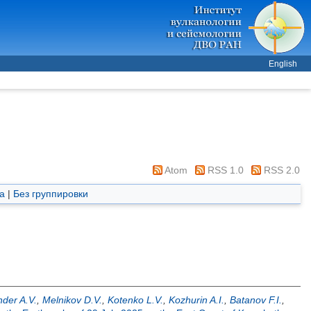
English
Atom
RSS 1.0
RSS 2.0
а
|
Без группировки
der A.V.
,
Melnikov D.V.
,
Kotenko L.V.
,
Kozhurin A.I.
,
Batanov F.I.
,