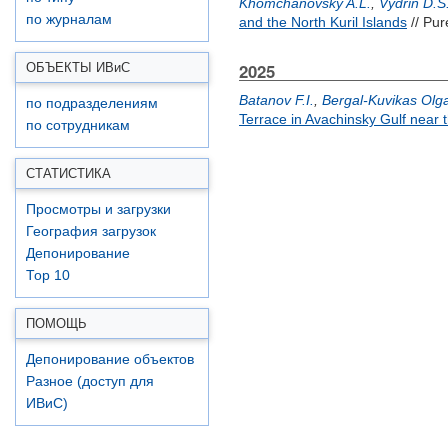
Khomchanovsky A.L.
,
Vydrin D.S
по журналам
and the North Kuril Islands
// Pur
2025
ОБЪЕКТЫ ИВ
и
С
Batanov F.I.
,
Bergal-Kuvikas Olg
по подразделениям
Terrace in Avachinsky Gulf near 
по сотрудникам
СТАТИСТИКА
Просмотры и загрузки
География загрузок
Депонирование
Top 10
ПОМОЩЬ
Депонирование объектов
Разное (доступ для
ИВиС)