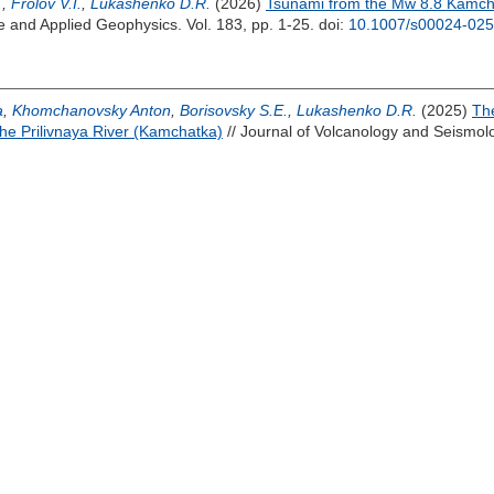
.
,
Frolov V.I.
,
Lukashenko D.R.
(2026)
Tsunami from the Mw 8.8 Kamcha
e and Applied Geophysics. Vol. 183, pp. 1-25.
doi:
10.1007/s00024-025
a
,
Khomchanovsky Anton
,
Borisovsky S.E.
,
Lukashenko D.R.
(2025)
Th
the Prilivnaya River (Kamchatka)
// Journal of Volcanology and Seismolo