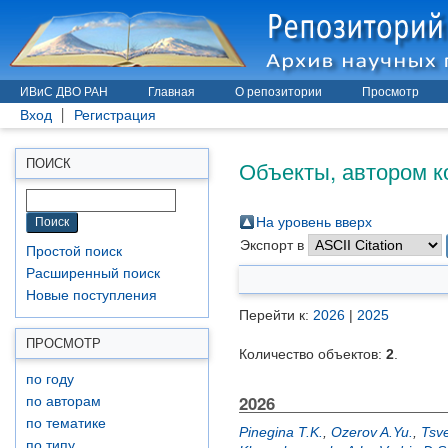
ИВиС ДВО РАН
Главная
О репозитории
Просмотр
Вход
Регистрация
Объекты, автором к
ПОИСК
На уровень вверх
Экспорт в
Простой поиск
Расширенный поиск
Новые поступления
Перейти к:
2026
|
2025
ПРОСМОТР
Количество объектов:
2
.
по году
2026
по авторам
по тематике
Pinegina T.K.
,
Ozerov A.Yu.
,
Tsve
по типу