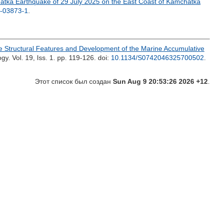
tka Earthquake of 29 July 2025 on the East Coast of Kamchatka
-03873-1
.
e Structural Features and Development of the Marine Accumulative
gy. Vol. 19, Iss. 1. pp. 119-126.
doi:
10.1134/S0742046325700502
.
Этот список был создан
Sun Aug 9 20:53:26 2026 +12
.