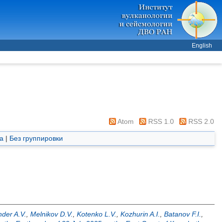
English
Atom
RSS 1.0
RSS 2.0
а
|
Без группировки
der A.V.
,
Melnikov D.V.
,
Kotenko L.V.
,
Kozhurin A.I.
,
Batanov F.I.
,