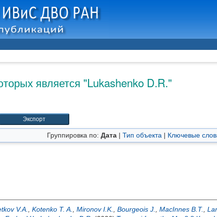
оторых является "
Lukashenko D.R.
"
Группировка по:
Дата
|
Тип объекта
|
Ключевые слов
tkov V.A.
,
Kotenko T. A.
,
Mironov I.K.
,
Bourgeois J.
,
MacInnes B.T.
,
Lan