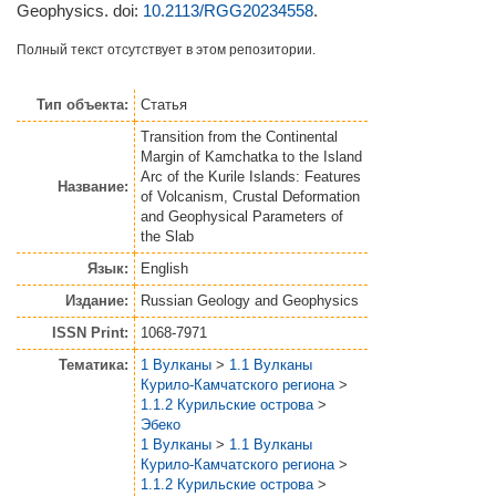
Geophysics.
doi:
10.2113/RGG20234558
.
Полный текст отсутствует в этом репозитории.
Тип объекта:
Статья
Transition from the Continental
Margin of Kamchatka to the Island
Arc of the Kurile Islands: Features
Название:
of Volcanism, Crustal Deformation
and Geophysical Parameters of
the Slab
Язык:
English
Издание:
Russian Geology and Geophysics
ISSN Print:
1068-7971
Тематика:
1 Вулканы
>
1.1 Вулканы
Курило-Камчатского региона
>
1.1.2 Курильские острова
>
Эбеко
1 Вулканы
>
1.1 Вулканы
Курило-Камчатского региона
>
1.1.2 Курильские острова
>