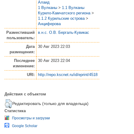
Алаид
1 Вулканы
>
1.1 Вулканы
Курило-Камчатского региона
>
1.1.2 Курильские острова
>
Анциферова
Разместивший
в.н.с. О.В. Бергаль-Кувикас
пользователь:
Дата
30 Авг 2023 22:03
размещения:
Последнее
30 Авг 2023 22:04
изменение:
URI:
http://repo.kscnet.ru/id/eprint/4518
Действия с объектом
Редактировать (только для владельца)
Статистика
Просмотры и загрузки
Google Scholar