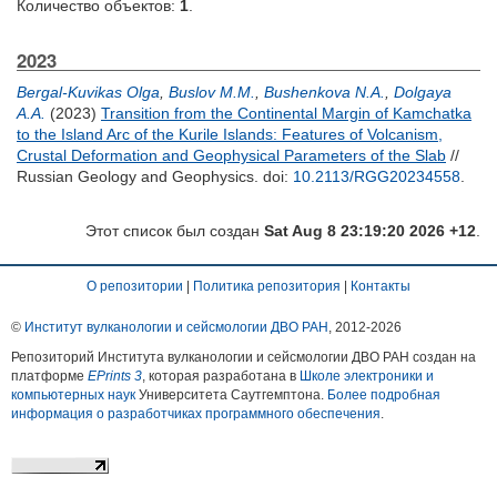
Количество объектов:
1
.
2023
Bergal-Kuvikas Olga
,
Buslov M.M.
,
Bushenkova N.A.
,
Dolgaya
A.A.
(2023)
Transition from the Continental Margin of Kamchatka
to the Island Arc of the Kurile Islands: Features of Volcanism,
Crustal Deformation and Geophysical Parameters of the Slab
//
Russian Geology and Geophysics.
doi:
10.2113/RGG20234558
.
Этот список был создан
Sat Aug 8 23:19:20 2026 +12
.
О репозитории
|
Политика репозитория
|
Контакты
©
Институт вулканологии и сейсмологии ДВО РАН
, 2012-
2026
Репозиторий Института вулканологии и сейсмологии ДВО РАН создан на
платформе
EPrints 3
, которая разработана в
Школе электроники и
компьютерных наук
Университета Саутгемптона.
Более подробная
информация о разработчиках программного обеспечения
.