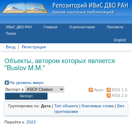
ИВиС ДВО РАН
Главная
О репозитории
Просмотр
Поиск
English
Вход
Регистрация
Объекты, автором которых является
"
Buslov M.M.
"
На уровень вверх
Экспорт в
Atom
RSS 1.0
RSS 2.0
Группировка по:
Дата
|
Тип объекта
|
Ключевые слова
|
Без
группировки
Перейти к:
2023