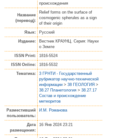
происхождения
Relief forms on the surface of
Название
cosmogenic spherules as a sign
(перевод):
of their origin
Язык:
Русский
Издание:
Вестник КРАУНЦ. Серия: Науки
о Земле
ISSN Print:
1816-5524
ISSN Online:
1816-5532
Тематика:
3 ГРНТИ - Государственный
рубрикатор научно-технической
информации
>
38 ГЕОЛОГИЯ
>
38.27 Планетология
>
38.27.17
Состав и происхождение
метеоритов
Разместивший
И.М. Романова
пользователь:
Дата
16 Янв 2024 23:21
размещения: