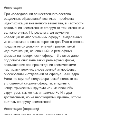
Аннотация
При исследовании вещественного состава
осадочных образований возникает проблема
идентификации внеземного вещества, в частности
различения космогенных сферул от техногенных и
вулканогенных. По результатам изучения
коллекции из 482 объемных сферул, выделенных
из железомарганцевых корок со дна Тихого океана,
предлагается дополнительный признак такой
идентификации, основанный на рельефных
формах на поверхности сферул. В статье дано
подробное описание таких рельефных форм,
возникающих при прохождении космическими
частицами верхних слоев земной атмосферы,
обособлении и отделении от сферул Fe-Ni ядра.
Наличие круглой полусферической полости на
уплощенной стороне сферулы, впадины с
концентрическими кругами или «кнопочной»
структуры, так же как и наличие Fe-Ni ядра —
достаточный, но не необходимый признак, чтобы
считать сферулу космогенной.
Аннотация (перевод)