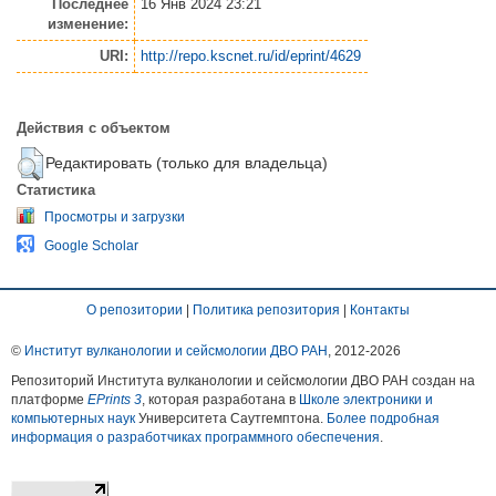
Последнее
16 Янв 2024 23:21
изменение:
URI:
http://repo.kscnet.ru/id/eprint/4629
Действия с объектом
Редактировать (только для владельца)
Статистика
Просмотры и загрузки
Google Scholar
О репозитории
|
Политика репозитория
|
Контакты
©
Институт вулканологии и сейсмологии ДВО РАН
, 2012-
2026
Репозиторий Института вулканологии и сейсмологии ДВО РАН создан на
платформе
EPrints 3
, которая разработана в
Школе электроники и
компьютерных наук
Университета Саутгемптона.
Более подробная
информация о разработчиках программного обеспечения
.