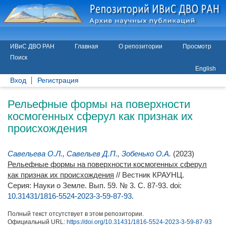
ИВиС ДВО РАН
Главная
О репозитории
Просмотр
Поиск
English
Вход
Регистрация
Рельефные формы на поверхности
космогенных сферул как признак их
происхождения
Савельева О.Л.
,
Савельев Д.П.
,
Зобенько О.А.
(2023)
Рельефные формы на поверхности космогенных сферул
как признак их происхождения
// Вестник КРАУНЦ.
Серия: Науки о Земле. Вып. 59. № 3. С. 87-93.
doi:
10.31431/1816-5524-2023-3-59-87-93
.
Полный текст отсутствует в этом репозитории.
Официальный URL:
https://doi.org/10.31431/1816-5524-2023-3-59-87-93