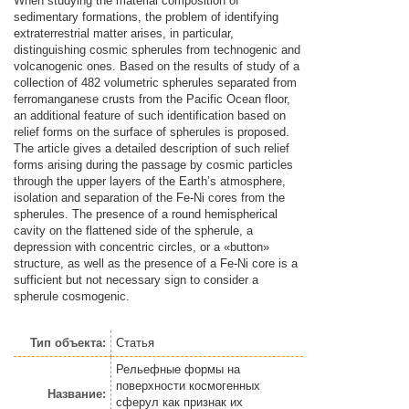
When studying the material composition of
sedimentary formations, the problem of identifying
extraterrestrial matter arises, in particular,
distinguishing cosmic spherules from technogenic and
volcanogenic ones. Based on the results of study of a
collection of 482 volumetric spherules separated from
ferromanganese crusts from the Pacific Ocean floor,
an additional feature of such identification based on
relief forms on the surface of spherules is proposed.
The article gives a detailed description of such relief
forms arising during the passage by cosmic particles
through the upper layers of the Earth’s atmosphere,
isolation and separation of the Fe-Ni cores from the
spherules. The presence of a round hemispherical
cavity on the flattened side of the spherule, a
depression with concentric circles, or a «button»
structure, as well as the presence of a Fe-Ni core is a
sufficient but not necessary sign to consider a
spherule cosmogenic.
Тип объекта:
Статья
Рельефные формы на
поверхности космогенных
Название:
сферул как признак их