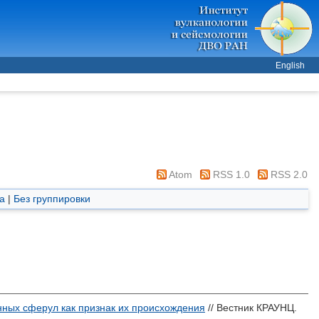
English
Atom
RSS 1.0
RSS 2.0
а
|
Без группировки
ных сферул как признак их происхождения
// Вестник КРАУНЦ.