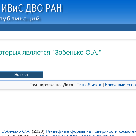
оторых является "
Зобенько О.А.
"
Группировка по:
Дата
|
Тип объекта
|
Ключевые слов
,
Зобенько О.А.
(2023)
Рельефные формы на поверхности космоген