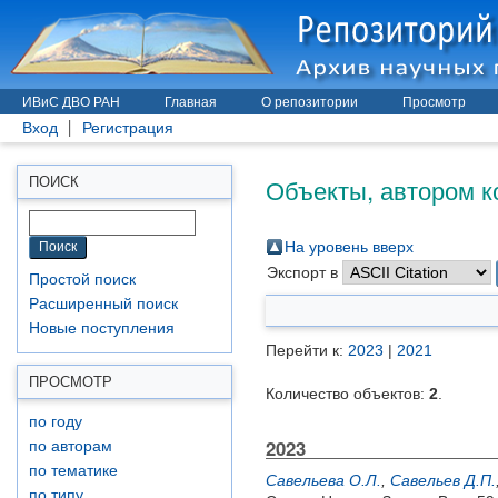
ИВиС ДВО РАН
Главная
О репозитории
Просмотр
Вход
Регистрация
Объекты, автором к
ПОИСК
На уровень вверх
Экспорт в
Простой поиск
Расширенный поиск
Новые поступления
Перейти к:
2023
|
2021
ПРОСМОТР
Количество объектов:
2
.
по году
2023
по авторам
по тематике
Савельева О.Л.
,
Савельев Д.П.
по типу