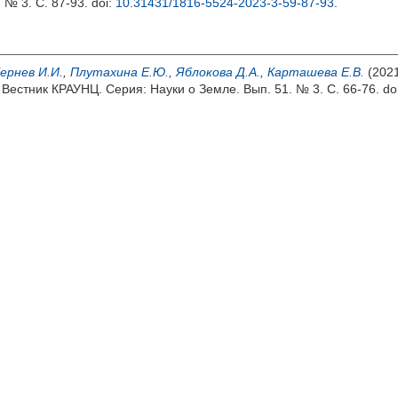
 № 3. С. 87-93.
doi:
10.31431/1816-5524-2023-3-59-87-93
.
ернев И.И.
,
Плутахина Е.Ю.
,
Яблокова Д.А.
,
Карташева Е.В.
(202
 Вестник КРАУНЦ. Серия: Науки о Земле. Вып. 51. № 3. С. 66-76.
do