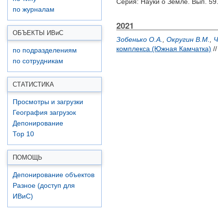
Серия: Науки о Земле. Вып. 59.
по журналам
2021
ОБЪЕКТЫ ИВ
и
С
Зобенько О.А.
,
Округин В.М.
,
Ч
комплекса (Южная Камчатка)
//
по подразделениям
по сотрудникам
СТАТИСТИКА
Просмотры и загрузки
География загрузок
Депонирование
Top 10
ПОМОЩЬ
Депонирование объектов
Разное (доступ для
ИВиС)