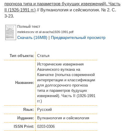
прогноза типа и параметров будущих извержений). Часть
II (1926-1991 гг.)
// Вулканология и сейсмология. № 2. С.
3-23.
Полный текст
melekescev et al-avacha1926-1991.pdf
Скачать (16MB)
|
Предварительный просмотр
Тип объекта:
Статья
Исторические извержения
Авачинского вулкана на
Камчатке (попытка современной
интерпретации и классификации
Название:
для долгосрочного прогноза
типа и параметров будущих
извержений). Часть II (1926-1991
гг.)
Язык:
Русский
Издание:
Вулканология и сейсмология
ISSN Print:
0203-0306