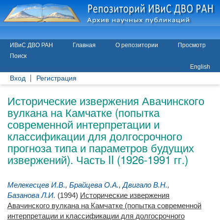
ИВиС ДВО РАН
Главная
О репозитории
Просмотр
Поиск
English
Вход
Регистрация
Исторические извержения Авачинского
вулкана на Камчатке (попытка
современной интерпретации и
классификации для долгосрочного
прогноза типа и параметров будущих
извержений). Часть II (1926-1991 гг.)
Мелекесцев И.В.
,
Брайцева О.А.
,
Двигало В.Н.
,
Базанова Л.И.
(1994)
Исторические извержения
Авачинского вулкана на Камчатке (попытка современной
интерпретации и классификации для долгосрочного