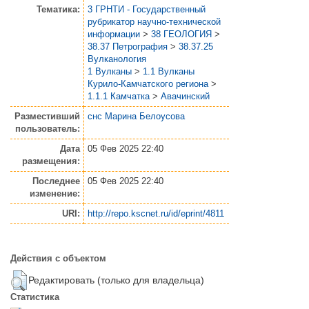
Тематика:
3 ГРНТИ - Государственный
рубрикатор научно-технической
информации
>
38 ГЕОЛОГИЯ
>
38.37 Петрография
>
38.37.25
Вулканология
1 Вулканы
>
1.1 Вулканы
Курило-Камчатского региона
>
1.1.1 Камчатка
>
Авачинский
Разместивший
снс Марина Белоусова
пользователь:
Дата
05 Фев 2025 22:40
размещения:
Последнее
05 Фев 2025 22:40
изменение:
URI:
http://repo.kscnet.ru/id/eprint/4811
Действия с объектом
Редактировать (только для владельца)
Статистика