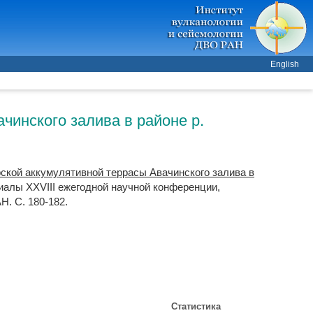
English
чинского залива в районе р.
ской аккумулятивной террасы Авачинского залива в
иалы XXVIII ежегодной научной конференции,
. С. 180-182.
Статистика