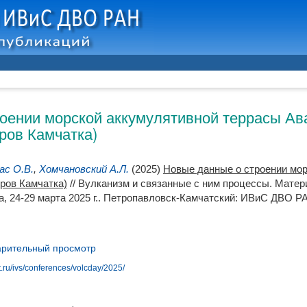
оении морской аккумулятивной террасы Ава
ров Камчатка)
ас О.В.
,
Хомчановский А.Л.
(2025)
Новые данные о строении мор
тров Камчатка)
// Вулканизм и связанные с ним процессы. Матер
, 24-29 марта 2025 г.. Петропавловск-Камчатский: ИВиС ДВО РАН
рительный просмотр
t.ru/ivs/conferences/volcday/2025/