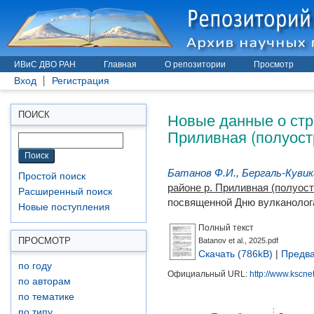
ИВиС ДВО РАН
Главная
О репозитории
Просмотр
Вход
Регистрация
Новые данные о стр
ПОИСК
Приливная (полуост
Батанов Ф.И.
,
Бергаль-Кувик
Простой поиск
районе р. Приливная (полуос
Расширенный поиск
посвященной Дню вулканолога
Новые поступления
Полный текст
ПРОСМОТР
Batanov et al., 2025.pdf
Скачать (786kB)
|
Предва
по году
Официальный URL:
http://www.kscne
по авторам
по тематике
по типу