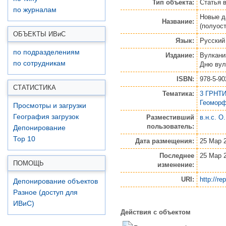
Тип объекта:
Статья
по журналам
Новые д
Название:
(полуос
ОБЪЕКТЫ ИВ
и
С
Язык:
Русский
по подразделениям
Издание:
Вулкани
по сотрудникам
Дню вулк
ISBN:
978-5-90
СТАТИСТИКА
Тематика:
3 ГРНТИ
Геоморф
Просмотры и загрузки
География загрузок
Разместивший
в.н.с. О
пользователь:
Депонирование
Top 10
Дата размещения:
25 Мар 
Последнее
25 Мар 
ПОМОЩЬ
изменение:
URI:
http://re
Депонирование объектов
Разное (доступ для
ИВиС)
Действия с объектом