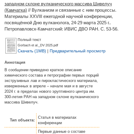
западном склоне вулканического массива Шивелуч
(Камчатка)
// Вулканизм и связанные с ним процессы.
Материалы XXVIII ежегодной научной конференции,
посвящённой Дню вулканолога, 24-29 марта 2025 г..
Петропавловск-Камчатский: ИВИС ДВО РАН. С. 53-56.
Полный текст
Gorbach et al._DV 2025.pdf
Скачать (1MB)
|
Предварительный просмотр
Аннотация
В сообщении приведено краткое описание
химического состава и петрографии первых порций
экструзивных лав и пирокластического материала,
изверженных в апреле – начале мая и в августе
2024 г. в пределах нового эруптивного центра им.
300-летия РАН на западном склоне вулканического
массива Шивелуч.
Статья
в материалах
Тип объекта:
конференции
Первые данные о составе