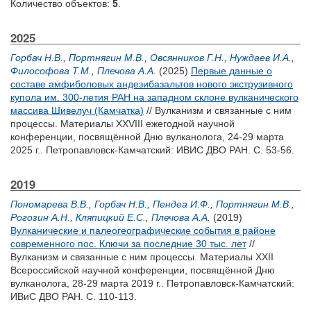
Количество объектов:
5
.
2025
Горбач Н.В.
,
Портнягин М.В.
,
Овсянников Г.Н.
,
Нуждаев И.А.
,
Философова Т.М.
,
Плечова А.А.
(2025)
Первые данные о
составе амфиболовых андезибазальтов нового экструзивного
купола им. 300-летия РАН на западном склоне вулканического
массива Шивелуч (Камчатка)
// Вулканизм и связанные с ним
процессы. Материалы XXVIII ежегодной научной
конференции, посвящённой Дню вулканолога, 24-29 марта
2025 г.. Петропавловск-Камчатский: ИВИС ДВО РАН. С. 53-56.
2019
Пономарева В.В.
,
Горбач Н.В.
,
Пендеа И.Ф.
,
Портнягин М.В.
,
Рогозин А.Н.
,
Кляпицкий Е.С.
,
Плечова А.А.
(2019)
Вулканические и палеогеографические события в районе
современного пос. Ключи за последние 30 тыс. лет
//
Вулканизм и связанные с ним процессы. Материалы XXII
Всероссийской научной конференции, посвящённой Дню
вулканолога, 28-29 марта 2019 г.. Петропавловск-Камчатский:
ИВиС ДВО РАН. С. 110-113.