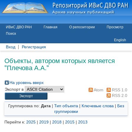
ИВиС ДВО РАН
Главная
О репозитории
Просмотр
Поиск
English
Вход
Регистрация
Объекты, автором которых является
"
Плечова А.А.
"
На уровень вверх
Экспорт в
Atom
RSS 1.0
RSS 2.0
Группировка по:
Дата
|
Тип объекта
|
Ключевые слова
|
Без
группировки
Перейти к:
2025
|
2019
|
2018
|
2015
|
2013