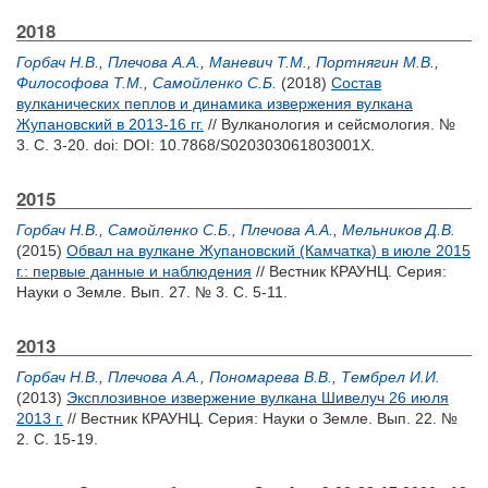
2018
Горбач Н.В.
,
Плечова А.А.
,
Маневич Т.М.
,
Портнягин М.В.
,
Философова Т.М.
,
Самойленко С.Б.
(2018)
Состав
вулканических пеплов и динамика извержения вулкана
Жупановский в 2013-16 гг.
// Вулканология и сейсмология. №
3. С. 3-20.
doi: DOI: 10.7868/S020303061803001X.
2015
Горбач Н.В.
,
Самойленко С.Б.
,
Плечова А.А.
,
Мельников Д.В.
(2015)
Обвал на вулкане Жупановский (Камчатка) в июле 2015
г.: первые данные и наблюдения
// Вестник КРАУНЦ. Серия:
Науки о Земле. Вып. 27. № 3. С. 5-11.
2013
Горбач Н.В.
,
Плечова А.А.
,
Пономарева В.В.
,
Тембрел И.И.
(2013)
Эксплозивное извержение вулкана Шивелуч 26 июля
2013 г.
// Вестник КРАУНЦ. Серия: Науки о Земле. Вып. 22. №
2. С. 15-19.