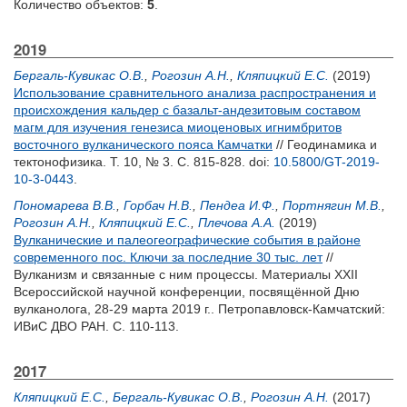
Количество объектов:
5
.
2019
Бергаль-Кувикас О.В.
,
Рогозин А.Н.
,
Кляпицкий Е.С.
(2019)
Использование сравнительного анализа распространения и
происхождения кальдер с базальт‐андезитовым составом
магм для изучения генезиса миоценовых игнимбритов
восточного вулканического пояса Камчатки
// Геодинамика и
тектонофизика. Т. 10, № 3. С. 815-828.
doi:
10.5800/GT-2019-
10-3-0443
.
Пономарева В.В.
,
Горбач Н.В.
,
Пендеа И.Ф.
,
Портнягин М.В.
,
Рогозин А.Н.
,
Кляпицкий Е.С.
,
Плечова А.А.
(2019)
Вулканические и палеогеографические события в районе
современного пос. Ключи за последние 30 тыс. лет
//
Вулканизм и связанные с ним процессы. Материалы XXII
Всероссийской научной конференции, посвящённой Дню
вулканолога, 28-29 марта 2019 г.. Петропавловск-Камчатский:
ИВиС ДВО РАН. С. 110-113.
2017
Кляпицкий Е.С.
,
Бергаль-Кувикас О.В.
,
Рогозин А.Н.
(2017)