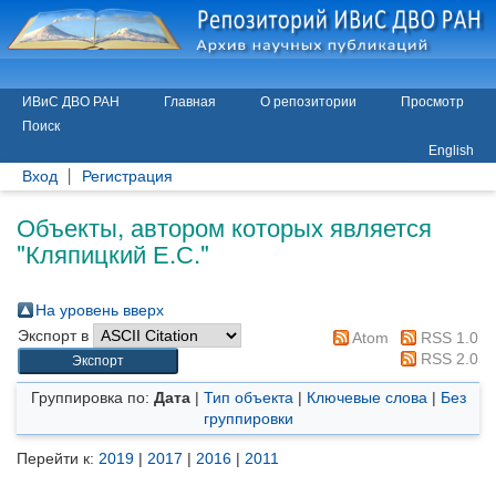
ИВиС ДВО РАН
Главная
О репозитории
Просмотр
Поиск
English
Вход
Регистрация
Объекты, автором которых является
"
Кляпицкий Е.С.
"
На уровень вверх
Экспорт в
Atom
RSS 1.0
RSS 2.0
Группировка по:
Дата
|
Тип объекта
|
Ключевые слова
|
Без
группировки
Перейти к:
2019
|
2017
|
2016
|
2011