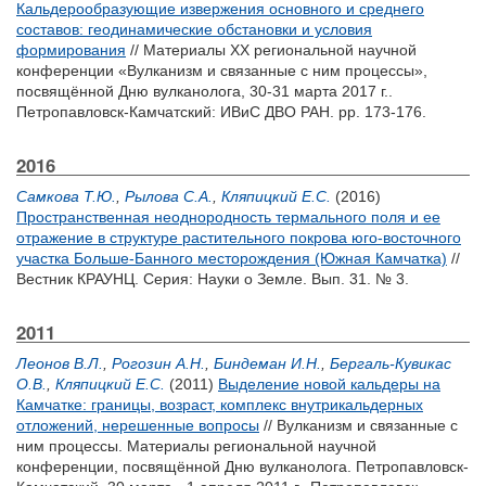
Кальдерообразующие извержения основного и среднего
составов: геодинамические обстановки и условия
формирования
// Материалы XX региональной научной
конференции «Вулканизм и связанные с ним процессы»,
посвящённой Дню вулканолога, 30-31 марта 2017 г..
Петропавловск-Камчатский: ИВиС ДВО РАН. pp. 173-176.
2016
Самкова Т.Ю.
,
Рылова С.А.
,
Кляпицкий Е.С.
(2016)
Пространственная неоднородность термального поля и ее
отражение в структуре растительного покрова юго-восточного
участка Больше-Банного месторождения (Южная Камчатка)
//
Вестник КРАУНЦ. Серия: Науки о Земле. Вып. 31. № 3.
2011
Леонов В.Л.
,
Рогозин А.Н.
,
Биндеман И.Н.
,
Бергаль-Кувикас
О.В.
,
Кляпицкий Е.С.
(2011)
Выделение новой кальдеры на
Камчатке: границы, возраст, комплекс внутрикальдерных
отложений, нерешенные вопросы
// Вулканизм и связанные с
ним процессы. Материалы региональной научной
конференции, посвящённой Дню вулканолога. Петропавловск-