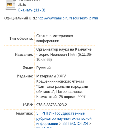
pijp.htm
Скачать (11kB)
Официальный URL:
http://www.kamlib.ru/resourses/pijp.htm
Статья
в материалах
Тип объекта:
конференции
Организатор науки на Камчатке
Название:
- Борис Иванович Пийп (6.11.06-
10.03.66)
Язык:
Русский
Издание:
Материалы XXIV
Крашенинниковских чтений
"Камчатка разными народами
обитаема", Петропавловск-
Камчатский, 25 апреля 2007 г.
ISBN:
978-5-88736-023-2
Тематика:
3 ГРНТИ - Государственный
рубрикатор научно-технической
информации
>
38 ГЕОЛОГИЯ
>