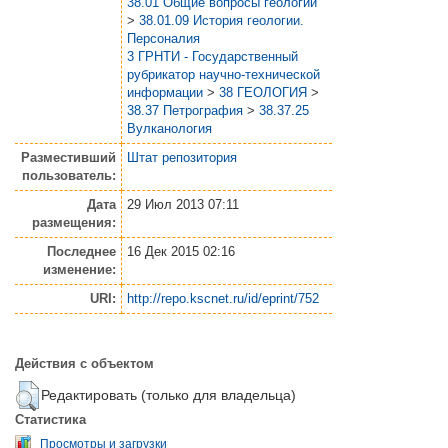
38.01 Общие вопросы геологии
>
38.01.09 История геологии.
Персоналия
3 ГРНТИ - Государственный
рубрикатор научно-технической
информации
>
38 ГЕОЛОГИЯ
>
38.37 Петрография
>
38.37.25
Вулканология
Разместивший
Штат репозитория
пользователь:
Дата
29 Июл 2013 07:11
размещения:
Последнее
16 Дек 2015 02:16
изменение:
URI:
http://repo.kscnet.ru/id/eprint/752
Действия с объектом
Редактировать (только для владельца)
Статистика
Просмотры и загрузки